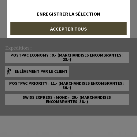
11192 ARTICLE EN STOCK
Tous les articles en stock sont
ENREGISTRER LA SÉLECTION
effectivement disponibles chez nous !
ACCEPTER TOUS
Expédition :
POSTPAC ECONOMY : 9.- (MARCHANDISES ENCOMBRANTES :
28.-)
ENLÈVEMENT PAR LE CLIENT
POSTPAC PRIORITY : 11.- (MARCHANDISES ENCOMBRANTES :
30.-)
SWISS EXPRESS «MOND»: 20.- (MARCHANDISES
ENCOMBRANTES: 38.-)