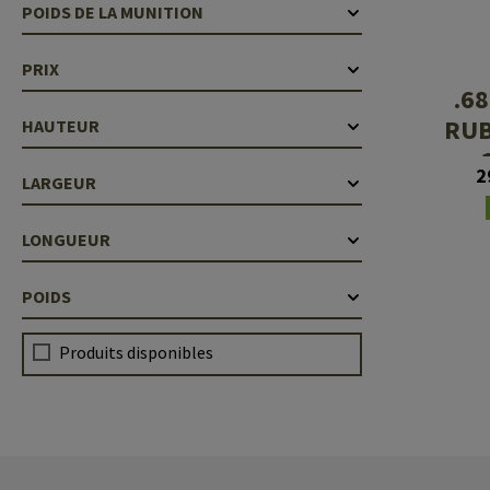
Recoil Parts
Cleaning Brushes
POIDS DE LA MUNITION
Case Deflectors
Cleaning Kits
PRIX
.68
Fûts
RUB
HAUTEUR
Gasblock
2
LARGEUR
Accessoires
LONGUEUR
POIDS
Produits disponibles