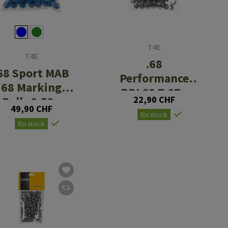
T4E
T4E
.68
68 Sport MAB
Performance
68 Marking
RBI 68 7.67g
Balls 2.52g
22,90 CHF
50rds
49,90 CHF
50rds
En stock
En stock