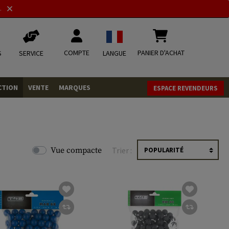
.
COMPTE
PANIER D'ACHAT
S
SERVICE
LANGUE
CTION
VENTE
MARQUES
ESPACE REVENDEURS
OLETS
LVERS
ques
LS
Vue compacte
Trier :
ITIONS
mbat
tateurs CO2
RGEURS
ELLANEOUS