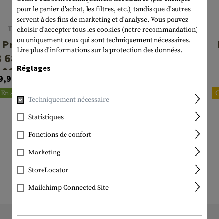
pour le panier d'achat, les filtres, etc.), tandis que d'autres
servent à des fins de marketing et d'analyse. Vous pouvez
T4E
P2P
choisir d'accepter tous les cookies (notre recommandation)
ou uniquement ceux qui sont techniquement nécessaires.
 Practice
Core Defense
Lire plus d'informations sur la protection des données.
 68 3.01g
Chalkballs
Réglages
100rds
10pcs .68
9,90 CHF
24,90 CHF
En stock
En stock
Techniquement nécessaire
Statistiques
Fonctions de confort
Marketing
StoreLocator
Mailchimp Connected Site