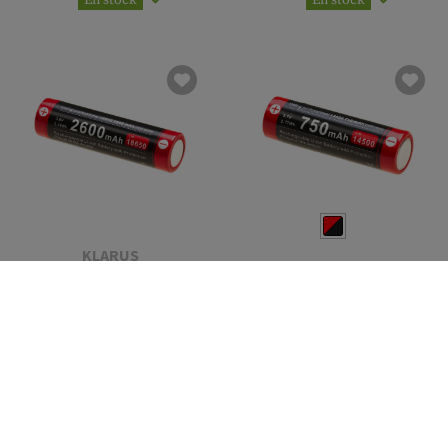
KLARUS
KLARUS
18650 Battery 3.7V
2600mAh Micro-USB
14500 Battery 3.7V 750mAh
Micro-USB
14,90 CHF
17,90 CHF
Actuellement non
Actuellement non
disponible en stock
disponible en stock