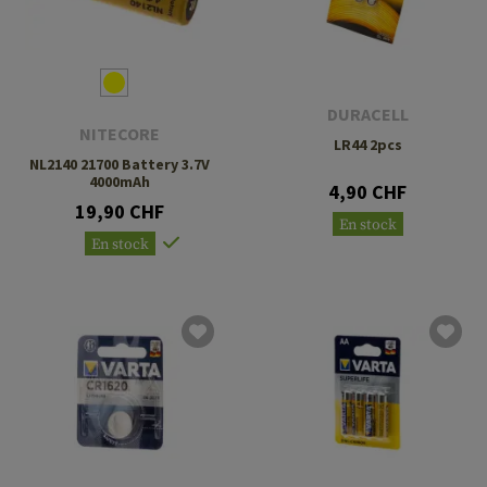
DURACELL
NITECORE
LR44 2pcs
NL2140 21700 Battery 3.7V
4000mAh
4,90 CHF
19,90 CHF
En stock
En stock