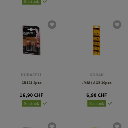
En stock
DURACELL
KODAK
CR123 2pcs
LR48 / AG5 10pcs
16,90 CHF
6,90 CHF
En stock
En stock