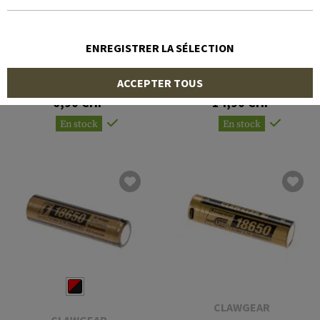
ENREGISTRER LA SÉLECTION
DURACELL
CLAWGEAR
LR1 / N 2pcs
18650 Battery 3.7V
ACCEPTER TOUS
3600mAh
6,90 CHF
14,90 CHF
En stock
En stock
CLAWGEAR