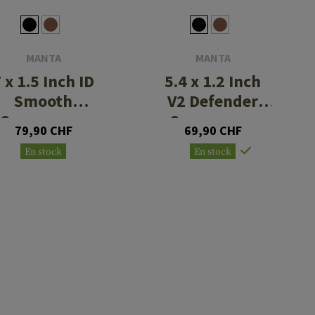
MANTA
MANTA
 x 1.5 Inch ID
5.4 x 1.2 Inch
Smooth
V2 Defender
Suppressor
Suppressor
79,90 CHF
69,90 CHF
Cover
Cover
En stock
En stock