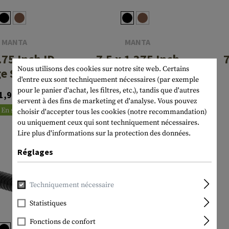
MANTA
MANTA
.75 Inch ID
7.5 x 1.375 Inch
7
Nous utilisons des cookies sur notre site web. Certains
ge Smooth
ID Slim Smooth
d'entre eux sont techniquement nécessaires (par exemple
ppressor
Suppressor
pour le panier d'achat, les filtres, etc.), tandis que d'autres
1,90 CHF
79,90 CHF
Cover
Cover
servent à des fins de marketing et d'analyse. Vous pouvez
En stock
En stock
choisir d'accepter tous les cookies (notre recommandation)
ou uniquement ceux qui sont techniquement nécessaires.
Lire plus d'informations sur la protection des données.
Réglages
Techniquement nécessaire
Statistiques
Fonctions de confort