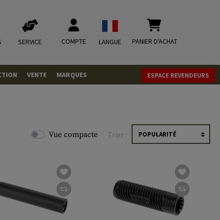
COMPTE
PANIER D'ACHAT
S
SERVICE
LANGUE
CTION
VENTE
MARQUES
ESPACE REVENDEURS
OLETS
LVERS
ques
LS
Vue compacte
Trier :
ITIONS
mbat
tateurs CO2
RGEURS
ELLANEOUS