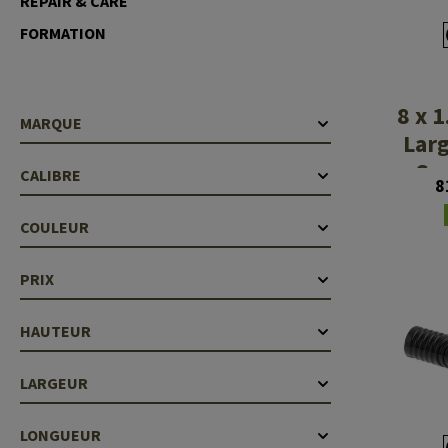
REPAIR & CARE
Case Deflectors
Cleaning Kits
FORMATION
Fûts
Gasblock
8 x 1
MARQUE
Lar
Accessoires
Su
CALIBRE
8
COULEUR
PRIX
HAUTEUR
LARGEUR
LONGUEUR