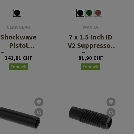
CLAWGEAR
MANTA
Shockwave
7 x 1.5 Inch ID
Pistol
V2 Suppressor
Suppressor
Cover
341,91 CHF
81,90 CHF
9mm 1/2"- 28
En stock
En stock
UNEF