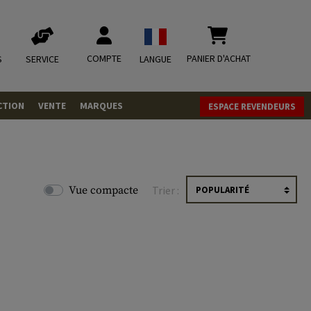
COMPTE
PANIER D'ACHAT
S
SERVICE
LANGUE
CTION
VENTE
MARQUES
ESPACE REVENDEURS
OLETS
LVERS
ques
LS
Vue compacte
Trier :
ITIONS
mbat
tateurs CO2
RGEURS
ELLANEOUS