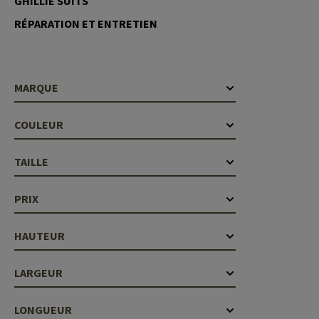
GHILLIE SUITS
Case Deflectors
Cleaning Kits
RÉPARATION ET ENTRETIEN
Fûts
Gasblock
MARQUE
Accessoires
COULEUR
TAILLE
PRIX
HAUTEUR
LARGEUR
LONGUEUR