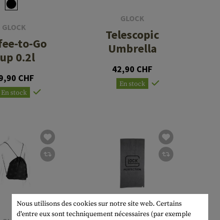
GLOCK
GLOCK
Telescopic
fee-to-Go
Umbrella
up 0.2l
42,90 CHF
9,90 CHF
En stock
En stock
Nous utilisons des cookies sur notre site web. Certains
d'entre eux sont techniquement nécessaires (par exemple