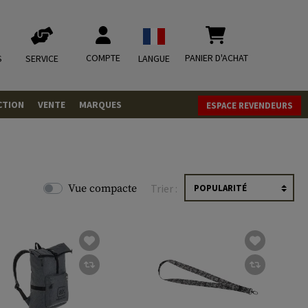
COMPTE
PANIER D'ACHAT
S
SERVICE
LANGUE
CTION
VENTE
MARQUES
ESPACE REVENDEURS
OLETS
LVERS
ques
LS
Vue compacte
Trier :
ITIONS
mbat
tateurs CO2
RGEURS
ELLANEOUS