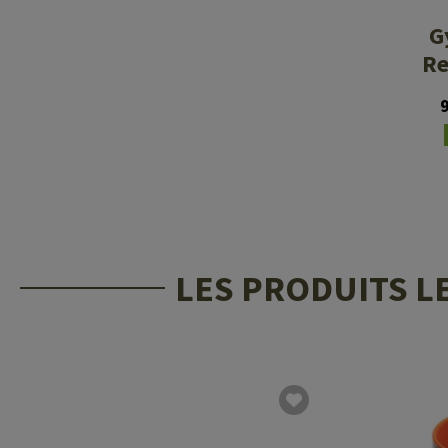
G
Re
LES PRODUITS L