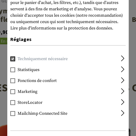
GLOCK
pour le panier d'achat, les filtres, etc.), tandis que d'autres
GLOCK
ym Bag
servent à des fins de marketing et d'analyse. Vous pouvez
Glock
choisir d'accepter tous les cookies (notre recommandation)
flective
B
ou uniquement ceux qui sont techniquement nécessaires.
Perfection
Lire plus d'informations sur la protection des données.
9,90 CHF
Towel
58,90 CHF
Réglages
70x140cm
En stock
En stock
Techniquement nécessaire
Statistiques
Fonctions de confort
ES PLUS POPULAIRES DANS 
Marketing
StoreLocator
Mailchimp Connected Site