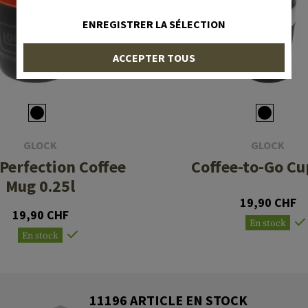
ENREGISTRER LA SÉLECTION
ACCEPTER TOUS
GLOCK
GLOCK
Perfection Coffee
Coffee-to-Go Cu
Mug 0.25l
19,90 CHF
19,90 CHF
En stock
En stock
11196 ARTICLE EN STOCK