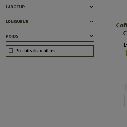
LARGEUR
Case Deflectors
Cleaning Kits
Fûts
LONGUEUR
Cof
Gasblock
C
POIDS
Accessoires
1
Produits disponibles