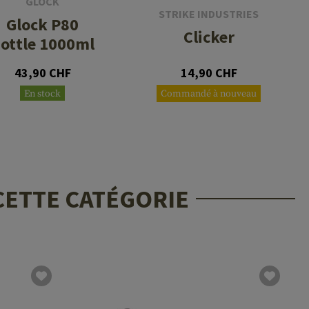
GLOCK
STRIKE INDUSTRIES
Glock P80
Clicker
ottle 1000ml
43,90 CHF
14,90 CHF
En stock
Commandé à nouveau
CETTE CATÉGORIE