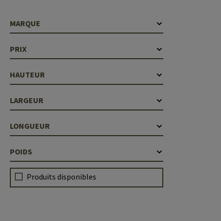
Recoil Parts
Cleaning Brushes
Case Deflectors
Cleaning Kits
MARQUE
Fûts
PRIX
Gasblock
HAUTEUR
Accessoires
LARGEUR
LONGUEUR
POIDS
Produits disponibles