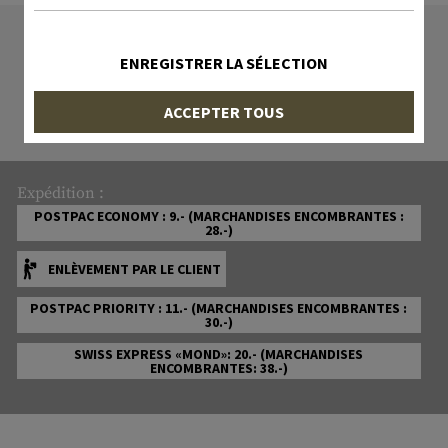
11192 ARTICLE EN STOCK
ENREGISTRER LA SÉLECTION
Tous les articles en stock sont
effectivement disponibles chez nous !
ACCEPTER TOUS
Expédition :
POSTPAC ECONOMY : 9.- (MARCHANDISES ENCOMBRANTES :
28.-)
ENLÈVEMENT PAR LE CLIENT
POSTPAC PRIORITY : 11.- (MARCHANDISES ENCOMBRANTES :
30.-)
SWISS EXPRESS «MOND»: 20.- (MARCHANDISES
ENCOMBRANTES: 38.-)