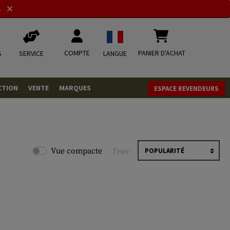
.
COMPTE
PANIER D'ACHAT
S
SERVICE
LANGUE
CTION
VENTE
MARQUES
ESPACE REVENDEURS
OLETS
LVERS
ques
LS
Vue compacte
Trier :
ITIONS
mbat
tateurs CO2
RGEURS
ELLANEOUS