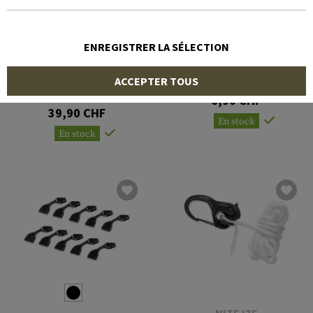
ENREGISTRER LA SÉLECTION
NITE IZE
PETZL
CamJam Cord Tightener
ACCEPTER TOUS
PAW S Rigging Plate
6,90 CHF
39,90 CHF
En stock
En stock