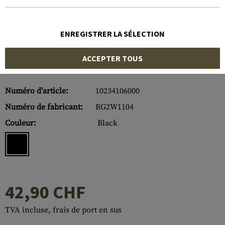
ENREGISTRER LA SÉLECTION
ACCEPTER TOUS
Numéro d'article:
10234106000
Numéro de fabricant:
RG2W1104
Couleur:
Black
42,90 CHF
TVA incluse, frais de port en sus