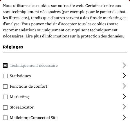
Veuillez noter que les délais de livraison peuvent varier en raison d'un jour
Nous utilisons des cookies sur notre site web. Certains d'entre eux
férié sur 15.08.2026.
sont techniquement nécessaires (par exemple pour le panier d'achat,
les filtres, etc.), tandis que d'autres servent à des fins de marketing et
d'analyse. Vous pouvez choisir d'accepter tous les cookies (notre
recommandation) ou uniquement ceux qui sont techniquement
nécessaires.
Lire plus d'informations sur la protection des données.
Réglages
Accueil
Accessoires pour armes à feu
Optiques, aides à la 
Techniquement nécessaire
Statistiques
Leapers
25.4mm CNC Mount
Fonctions de confort
Rings Low
Marketing
StoreLocator
Mailchimp Connected Site