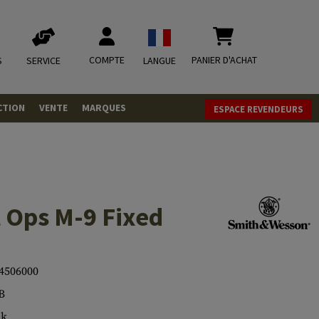
COMPTE
PANIER D'ACHAT
S
SERVICE
LANGUE
CTION
VENTE
MARQUES
ESPACE REVENDEURS
OLETS
LVERS
ques
LS
l Ops M-9 Fixed
ITIONS
4506000
mbat
tateurs CO2
RGEURS
B
ELLANEOUS
ck