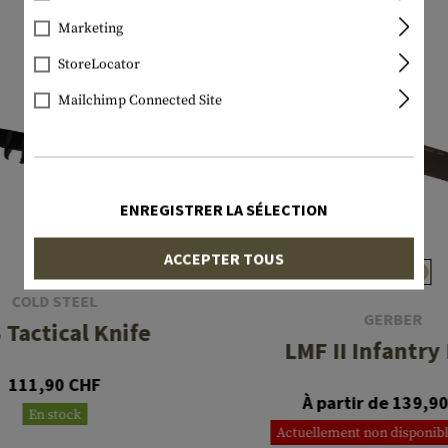
Marketing
StoreLocator
Mailchimp Connected Site
ENREGISTRER LA SÉLECTION
ACCEPTER TOUS
COLD STEEL
GERBER
 Tactical Knife
LMF II Infantry
111,90 CHF
À partir de 139,9
En stock
Actuellement non disponibl