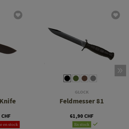
GLOCK
 Knife
Feldmesser 81
0 CHF
61,90 CHF
e en stock
En stock