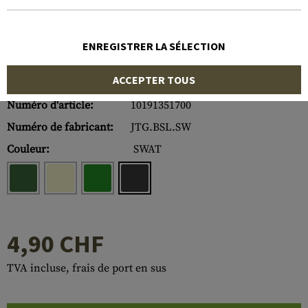
ENREGISTRER LA SÉLECTION
ACCEPTER TOUS
Numéro d'article:
10191351700
Numéro de fabricant:
JTG.BSL.SW
Couleur:
SWAT
4,90 CHF
TVA incluse, frais de port en sus