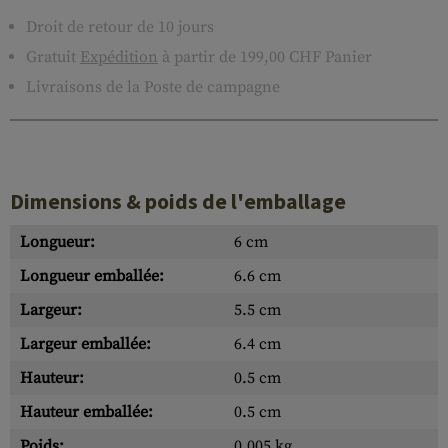
Droit de retour de 10 jours
Gratuit
Expédition
à partir de 199,00 CHF Panier
Livraisons de la Poste de campagne
Dimensions & poids de l'emballage
Longueur:
6 cm
Longueur emballée:
6.6 cm
Largeur:
5.5 cm
Largeur emballée:
6.4 cm
Hauteur:
0.5 cm
Hauteur emballée:
0.5 cm
Poids:
0.005 kg