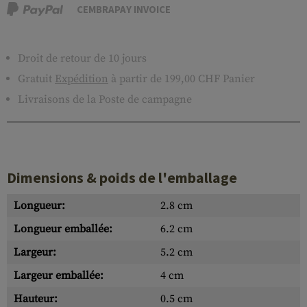
CEMBRAPAY INVOICE
Droit de retour de 10 jours
Gratuit
Expédition
à partir de 199,00 CHF Panier
Livraisons de la Poste de campagne
Dimensions & poids de l'emballage
Longueur:
2.8 cm
Longueur emballée:
6.2 cm
Largeur:
5.2 cm
Largeur emballée:
4 cm
Hauteur:
0.5 cm