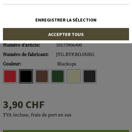
ENREGISTRER LA SÉLECTION
ACCEPTER TOUS
Numéro d'article:
10173906400
Numéro de fabricant:
JTG.BTP.BO.0NEG
Couleur:
Blackops
3,90 CHF
TVA incluse, frais de port en sus