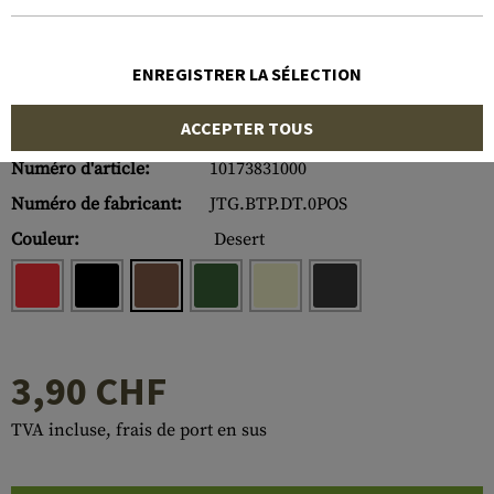
ENREGISTRER LA SÉLECTION
ACCEPTER TOUS
Numéro d'article:
10173831000
Numéro de fabricant:
JTG.BTP.DT.0POS
Couleur:
Desert
3,90 CHF
TVA incluse, frais de port en sus