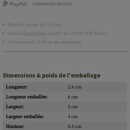
CEMBRAPAY INVOICE
Droit de retour de 10 jours
Gratuit
Expédition
à partir de 199,00 CHF Panier
Livraisons de la Poste de campagne
Dimensions & poids de l'emballage
Longueur:
2.6 cm
Longueur emballée:
6 cm
Largeur:
5 cm
Largeur emballée:
4 cm
Hauteur:
0.5 cm