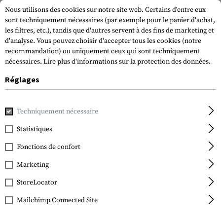
Nous utilisons des cookies sur notre site web. Certains d'entre eux
sont techniquement nécessaires (par exemple pour le panier d'achat,
les filtres, etc.), tandis que d'autres servent à des fins de marketing et
d'analyse. Vous pouvez choisir d'accepter tous les cookies (notre
recommandation) ou uniquement ceux qui sont techniquement
nécessaires.
Lire plus d'informations sur la protection des données.
Réglages
Accueil
Equipement Tactique
Ecussons
Patchs en caout
Techniquement nécessaire
JTG
Bloodtype Rubber
Statistiques
Patch 0 Pos
Fonctions de confort
Marketing
StoreLocator
Mailchimp Connected Site