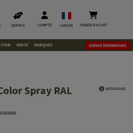
COMPTE
PANIER D'ACHAT
S
SERVICE
LANGUE
CTION
VENTE
MARQUES
ESPACE REVENDEURS
OLETS
LVERS
ques
LS
Color Spray RAL
ITIONS
4500000
mbat
tateurs CO2
RGEURS
ELLANEOUS