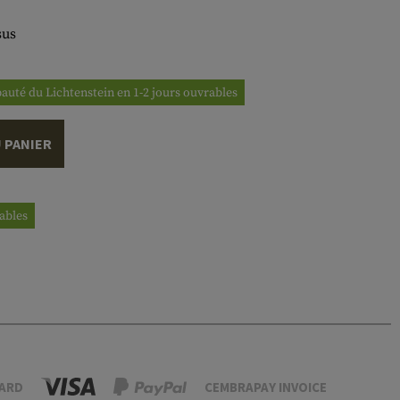
sus
ipauté du Lichtenstein en 1-2 jours ouvrables
 PANIER
rables
ARD
CEMBRAPAY INVOICE