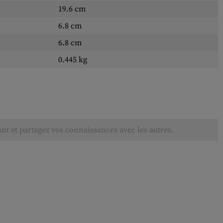
19.6 cm
6.8 cm
6.8 cm
0.445 kg
ant et partagez vos connaissances avec les autres.