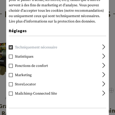
servent à des fins de marketing et d'analyse. Vous pouvez
PRODUITS INTÉRESSANTS
choisir d'accepter tous les cookies (notre recommandation)
ou uniquement ceux qui sont techniquement nécessaires.
Lire plus d'informations sur la protection des données.
Réglages
Techniquement nécessaire
Statistiques
Fonctions de confort
Marketing
StoreLocator
Mailchimp Connected Site
ARMAMAT
NFM
 Grade Color Spray
EC NIR Pain
RAL 6040