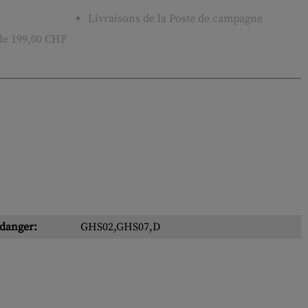
Livraisons de la Poste de campagne
 de 199,00 CHF
 danger:
GHS02,GHS07,D