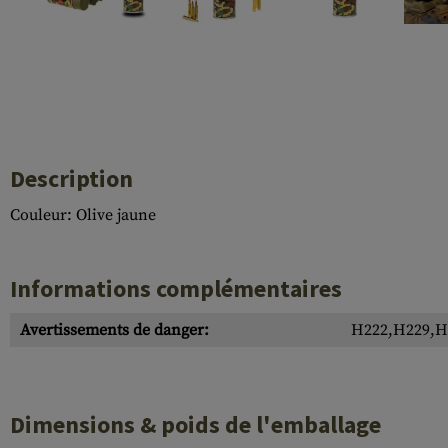
Case Deflectors
Cleaning Kits
Fûts
Gasblock
Accessoires
Description
Couleur: Olive jaune
Informations complémentaires
Avertissements de danger:
H222,H229,H
Dimensions & poids de l'emballage