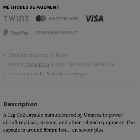
MÉTHODES DE PAIEMENT
MASTERCARD
CEMBRAPAY INVOICE
Droit de retour de 10 jours
Gratuit
Expédition
à partir de 199,00 CHF Panier
Livraisons de la Poste de campagne
Description
A 12g Co2 capsule manufactured by Umarex to power
airsoft replicas, airguns, and other related equipment. The
capsule is around 80mm lon...
en savoir plus