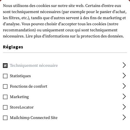
Veuillez noter que les délais de livraison peuvent varier en raison d'un jour
Nous utilisons des cookies sur notre site web. Certains d'entre eux
férié sur 15.08.2026.
sont techniquement nécessaires (par exemple pour le panier d'achat,
les filtres, etc.), tandis que d'autres servent à des fins de marketing et
d'analyse. Vous pouvez choisir d'accepter tous les cookies (notre
recommandation) ou uniquement ceux qui sont techniquement
nécessaires.
Lire plus d'informations sur la protection des données.
Réglages
Accueil
Real Action
CO2
CO2
Co2 Capsule 12g
Techniquement nécessaire
Statistiques
Umarex
Co2 Capsule 12g
Fonctions de confort
Marketing
StoreLocator
Mailchimp Connected Site