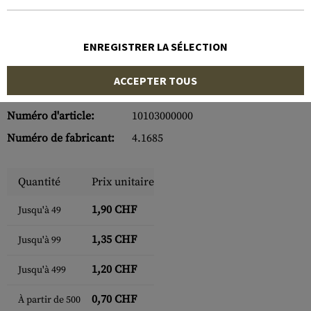
ENREGISTRER LA SÉLECTION
ACCEPTER TOUS
Numéro d'article:
10103000000
Numéro de fabricant:
4.1685
Quantité
Prix unitaire
1,90 CHF
Jusqu'à
49
1,35 CHF
Jusqu'à
99
1,20 CHF
Jusqu'à
499
0,70 CHF
À partir de
500