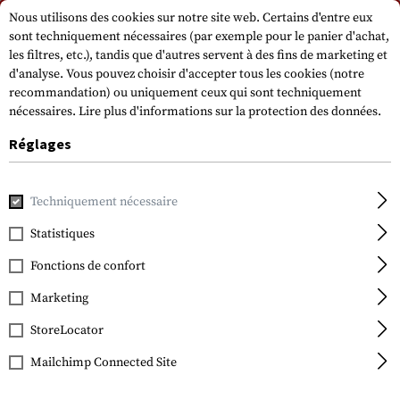
Veuillez noter que les délais de livraison peuvent varier en raison d'un jour
Nous utilisons des cookies sur notre site web. Certains d'entre eux
férié sur 15.08.2026.
sont techniquement nécessaires (par exemple pour le panier d'achat,
les filtres, etc.), tandis que d'autres servent à des fins de marketing et
d'analyse. Vous pouvez choisir d'accepter tous les cookies (notre
recommandation) ou uniquement ceux qui sont techniquement
nécessaires.
Lire plus d'informations sur la protection des données.
Réglages
Accueil
Equipement Tactique
Holsters
Holsters de cein
Techniquement nécessaire
Statistiques
Blackhawk
CQC SERPA Holster for
Fonctions de confort
Glock 17 / 22 / 31
Marketing
StoreLocator
Mailchimp Connected Site