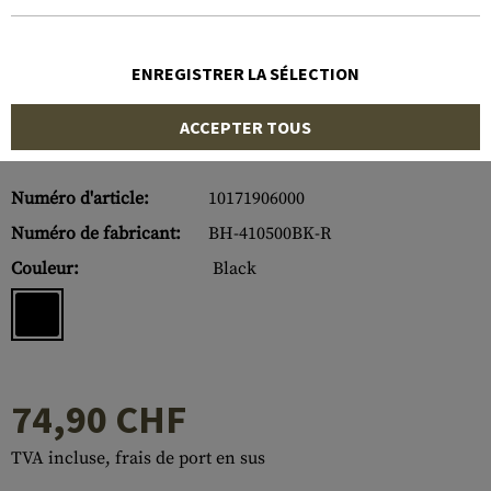
ENREGISTRER LA SÉLECTION
ACCEPTER TOUS
Numéro d'article:
10171906000
Numéro de fabricant:
BH-410500BK-R
Couleur:
Black
74,90 CHF
TVA incluse, frais de port en sus