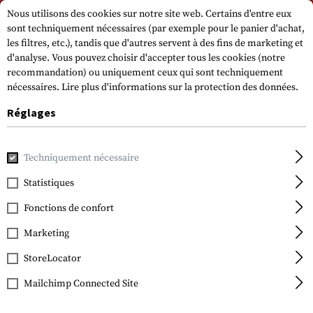
Veuillez noter que les délais de livraison peuvent varier en raison d'un jour
Nous utilisons des cookies sur notre site web. Certains d'entre eux
férié sur 15.08.2026.
sont techniquement nécessaires (par exemple pour le panier d'achat,
les filtres, etc.), tandis que d'autres servent à des fins de marketing et
d'analyse. Vous pouvez choisir d'accepter tous les cookies (notre
recommandation) ou uniquement ceux qui sont techniquement
nécessaires.
Lire plus d'informations sur la protection des données.
Réglages
Accueil
Equipement Tactique
Holsters
Holsters de cein
Techniquement nécessaire
Statistiques
Blackhawk
CQC SERPA Holster für
Fonctions de confort
1911
Marketing
StoreLocator
Mailchimp Connected Site