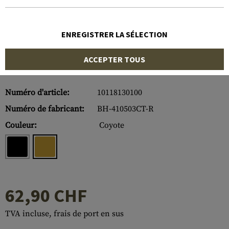
ENREGISTRER LA SÉLECTION
ACCEPTER TOUS
Numéro d'article:
10118130100
Numéro de fabricant:
BH-410503CT-R
Couleur:
Coyote
62,90 CHF
TVA incluse, frais de port en sus