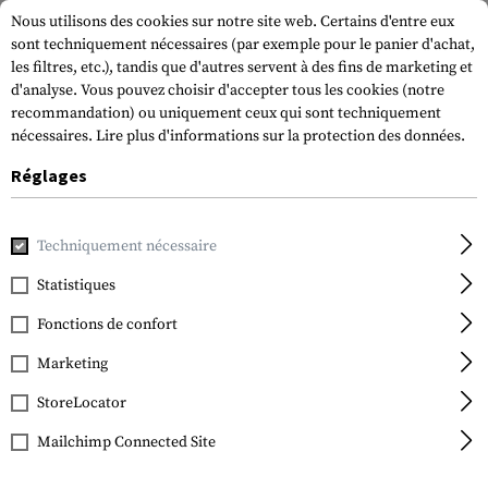
Nous utilisons des cookies sur notre site web. Certains d'entre eux
sont techniquement nécessaires (par exemple pour le panier d'achat,
les filtres, etc.), tandis que d'autres servent à des fins de marketing et
d'analyse. Vous pouvez choisir d'accepter tous les cookies (notre
recommandation) ou uniquement ceux qui sont techniquement
nécessaires.
Lire plus d'informations sur la protection des données.
Réglages
Accueil
Equipement Tactique
Pochettes
Porte-chargeur
Techniquement nécessaire
IMI Defense
Double Row Double
Statistiques
Magazine Pouch Type I
Fonctions de confort
Marketing
StoreLocator
Mailchimp Connected Site