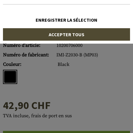
ENREGISTRER LA SÉLECTION
ACCEPTER TOUS
Numéro d'article:
10200706000
Numéro de fabricant:
IMI-Z2030-B (MP03)
Couleur:
Black
42,90 CHF
TVA incluse, frais de port en sus