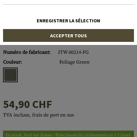
ENREGISTRER LA SÉLECTION
ACCEPTER TOUS
Numéro d'article:
10325221300
Numéro de fabricant:
ITW-00214-FG
Couleur:
Foliage Green
54,90 CHF
TVA incluse, frais de port en sus
En stock, livré sur Suisse / Principauté du Lichtenstein en 1-2 jours