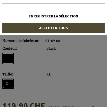
ENREGISTRER LA SÉLECTION
ACCEPTER TOUS
Numéro d'article:
10328206040
Numéro de fabricant:
94109-001
Couleur:
Black
Taille:
XL
XL
119,90 CHF