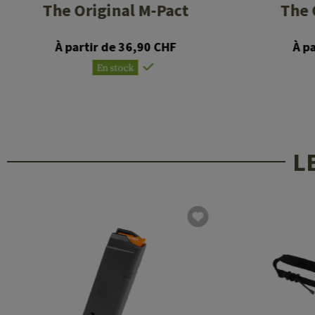
The Original M-Pact
The 
À partir de 36,90 CHF
À p
En stock
L