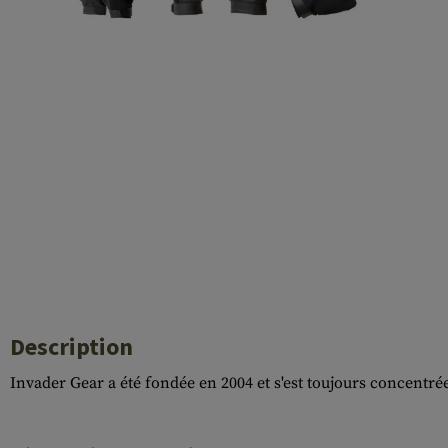
Case Deflectors
Cleaning Kits
Fûts
Gasblock
Accessoires
Description
Invader Gear a été fondée en 2004 et s'est toujours concentr