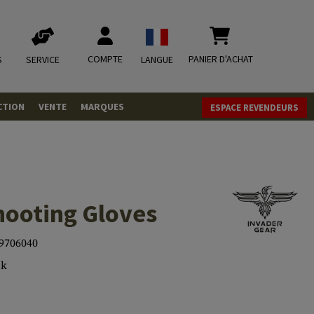
COMPTE
PANIER D'ACHAT
S
SERVICE
LANGUE
CTION
VENTE
MARQUES
ESPACE REVENDEURS
OLETS
LVERS
ques
LS
hooting Gloves
ITIONS
9706040
ck
mbat
tateurs CO2
RGEURS
ELLANEOUS