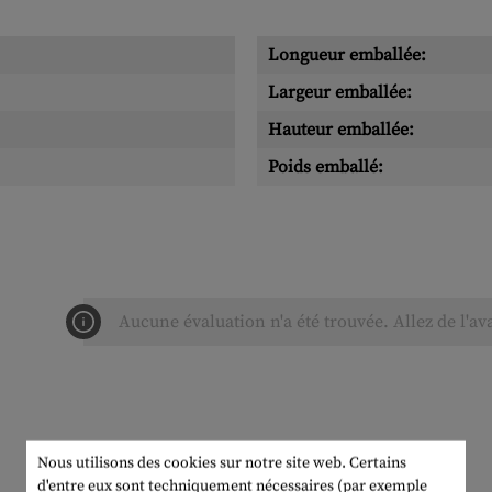
Longueur emballée:
Largeur emballée:
Hauteur emballée:
Poids emballé:
Aucune évaluation n'a été trouvée. Allez de l'av
Nous utilisons des cookies sur notre site web. Certains
d'entre eux sont techniquement nécessaires (par exemple