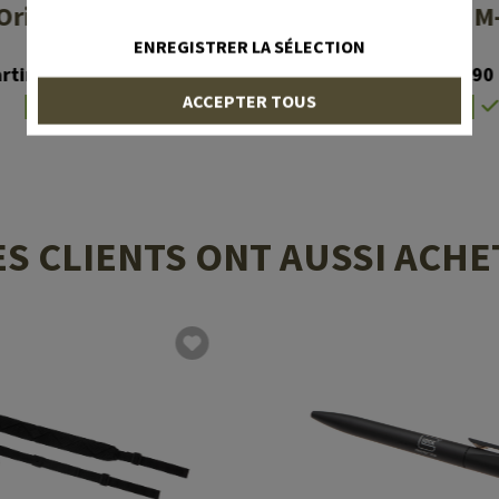
Original M-Pact
The Original M
ENREGISTRER LA SÉLECTION
artir de 36,90 CHF
À partir de 36,90
ACCEPTER TOUS
En stock
En stock
ES CLIENTS ONT AUSSI ACHE