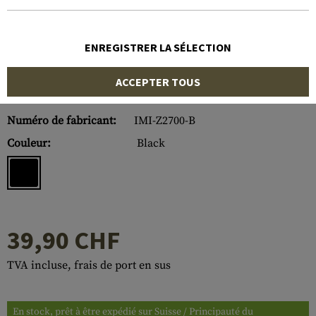
ENREGISTRER LA SÉLECTION
ACCEPTER TOUS
Numéro d'article:
10159706000
Numéro de fabricant:
IMI-Z2700-B
Couleur:
Black
39,90 CHF
TVA incluse, frais de port en sus
En stock, prêt à être expédié sur Suisse / Principauté du