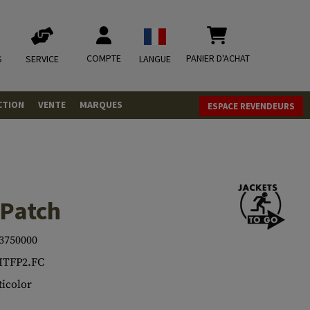
COMPTE
PANIER D'ACHAT
S
SERVICE
LANGUE
CTION
VENTE
MARQUES
ESPACE REVENDEURS
OLETS
LVERS
ques
LS
 Patch
ITIONS
3750000
ITFP2.FC
mbat
tateurs CO2
RGEURS
icolor
ELLANEOUS