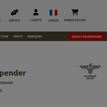
COMPTE
PANIER D'ACHAT
S
SERVICE
LANGUE
CTION
VENTE
MARQUES
ESPACE REVENDEURS
OLETS
LVERS
ques
LS
spender
ITIONS
3806000
ck
mbat
tateurs CO2
RGEURS
ELLANEOUS