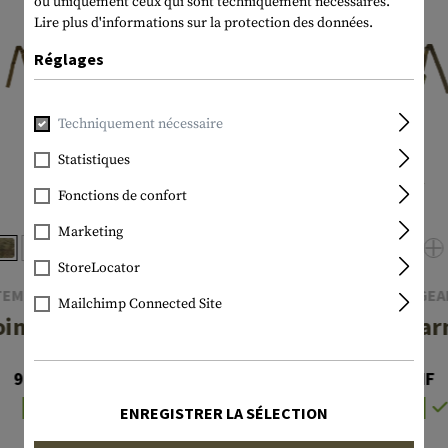
ou uniquement ceux qui sont techniquement nécessaires.
Lire plus d'informations sur la protection des données.
Réglages
Techniquement nécessaire
Statistiques
Fonctions de confort
Marketing
StoreLocator
TEMPLAR'S GEAR
TEMPLAR'S GEA
Mailchimp Connected Site
oint H-Harness
4-Point H-Har
92,90 CHF
92,90 CHF
En stock
En stock
ENREGISTRER LA SÉLECTION