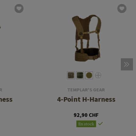
R
TEMPLAR'S GEAR
ness
4-Point H-Harness
92,90 CHF
En stock