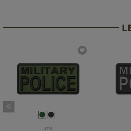
L
JTG