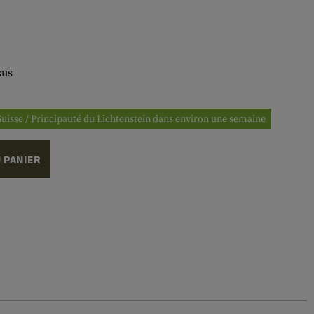
sus
 Suisse / Principauté du Lichtenstein dans environ une semaine
 PANIER