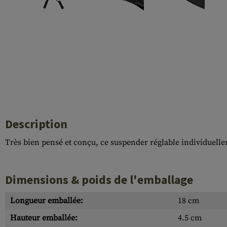
Case Deflectors
Cleaning Kits
Fûts
Gasblock
Accessoires
Description
Très bien pensé et conçu, ce suspender réglable individuellem
Dimensions & poids de l'emballage
Longueur emballée:
18 cm
Hauteur emballée:
4.5 cm