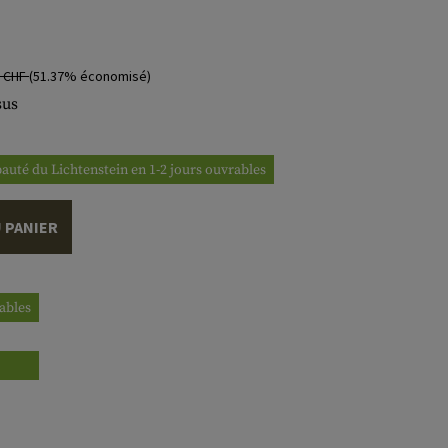
0 CHF
(51.37% économisé)
sus
ipauté du Lichtenstein en 1-2 jours ouvrables
 PANIER
rables