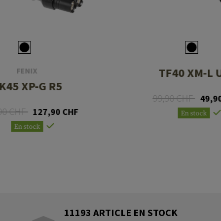
TF40 XM-L 
FENIX
K45 XP-G R5
99,90 CHF
49,9
90 CHF
127,90 CHF
En stock
En stock
11193 ARTICLE EN STOCK