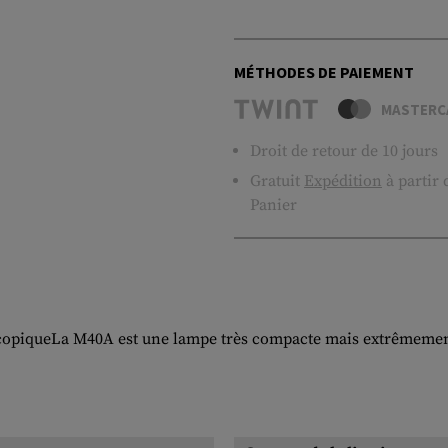
MÉTHODES DE PAIEMENT
MASTERC
Droit de retour de 10 jours
Gratuit
Expédition
à partir
Panier
opiqueLa M40A est une lampe très compacte mais extrêmement 