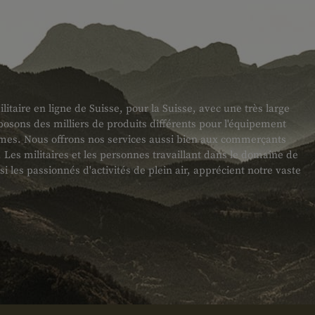
taire en ligne de Suisse, pour la Suisse, avec une très large
sons des milliers de produits différents pour l'équipement
armes. Nous offrons nos services aussi bien aux commerçants
es militaires et les personnes travaillant dans le domaine de
ssi les passionnés d'activités de plein air, apprécient notre vaste