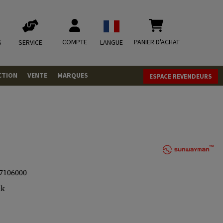
COMPTE
PANIER D'ACHAT
S
SERVICE
LANGUE
CTION
VENTE
MARQUES
ESPACE REVENDEURS
OLETS
LVERS
ques
LS
ITIONS
7106000
ck
mbat
tateurs CO2
RGEURS
ELLANEOUS