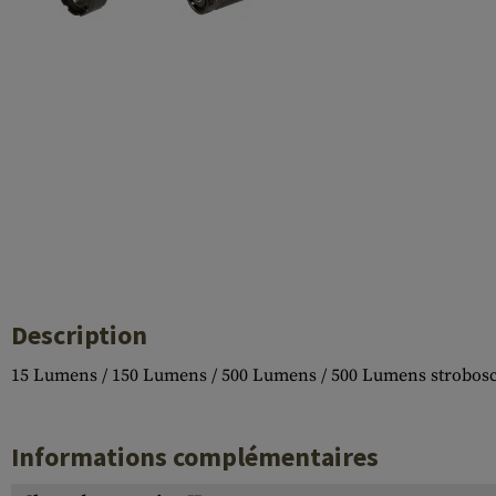
Case Deflectors
Cleaning Kits
Fûts
Gasblock
Accessoires
Description
15 Lumens / 150 Lumens / 500 Lumens / 500 Lumens strobosc
Informations complémentaires