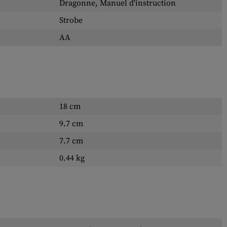
Dragonne, Manuel d'instruction
Strobe
AA
18 cm
9.7 cm
7.7 cm
0.44 kg