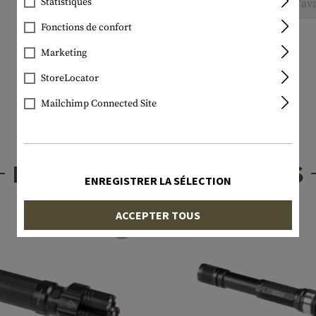
Statistiques
Aucune évaluation n'a été trouvée. Allez de l'av
Fonctions de confort
Marketing
StoreLocator
Mailchimp Connected Site
PRODUITS INTÉRESSANTS
ENREGISTRER LA SÉLECTION
ACCEPTER TOUS