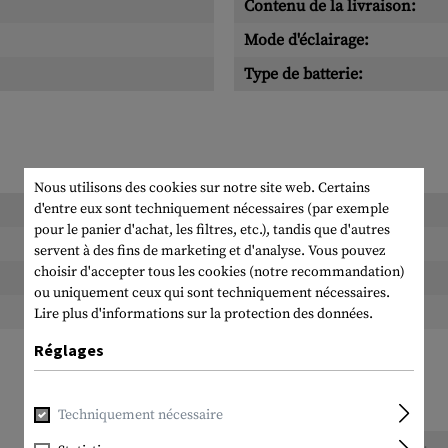
Contenu de la livraison:
Mode d'éclairage:
Type de batterie:
Nous utilisons des cookies sur notre site web. Certains
d'entre eux sont techniquement nécessaires (par exemple
Longueur emballée:
pour le panier d'achat, les filtres, etc.), tandis que d'autres
Largeur emballée:
servent à des fins de marketing et d'analyse. Vous pouvez
choisir d'accepter tous les cookies (notre recommandation)
Hauteur emballée:
ou uniquement ceux qui sont techniquement nécessaires.
Poids emballé:
Lire plus d'informations sur la protection des données.
Réglages
Techniquement nécessaire