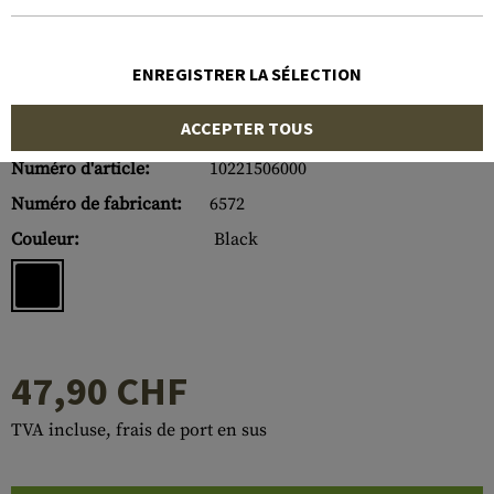
ENREGISTRER LA SÉLECTION
ACCEPTER TOUS
Numéro d'article:
10221506000
Numéro de fabricant:
6572
Couleur:
Black
47,90 CHF
TVA incluse, frais de port en sus