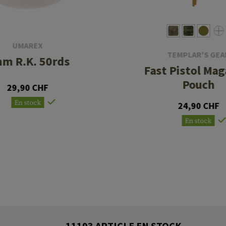
UMAREX
TEMPLAR'S GEA
m R.K. 50rds
Fast Pistol Mag
Pouch
29,90 CHF
En stock
24,90 CHF
En stock
11193 ARTICLE EN STOCK