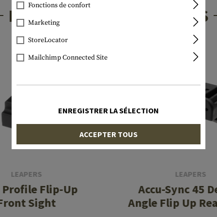
Fonctions de confort
PRODUITS INTÉRESSANTS
Marketing
StoreLocator
Mailchimp Connected Site
ENREGISTRER LA SÉLECTION
ACCEPTER TOUS
LEAPERS
LEAPERS
 Profile Flip-Up
Accu-Sync 45 D
Front Sight
Angle Flip Up Rea