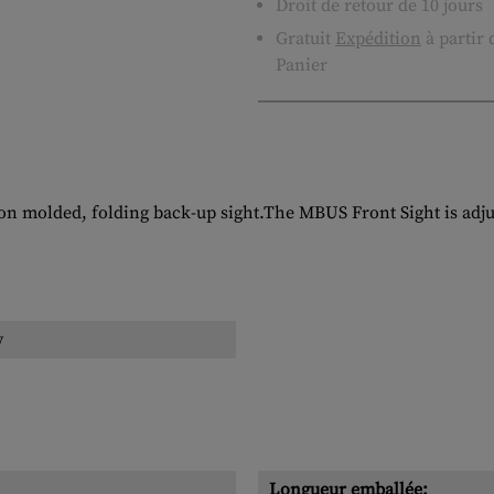
Droit de retour de 10 jours
Gratuit
Expédition
à partir
Panier
on molded, folding back-up sight.The MBUS Front Sight is adjus
y
Longueur emballée: