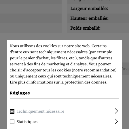
Largeur emballée:
Hauteur emballée:
Poids emballé:
Nous utilisons des cookies sur notre site web. Certains
d'entre eux sont techniquement nécessaires (par exemple
pour le panier d'achat, les filtres, etc.), tandis que d'autres
servent à des fins de marketing et d'analyse. Vous pouvez
Aucune évaluation n'a été trouvée. Allez de l'av
choisir d'accepter tous les cookies (notre recommandation)
ou uniquement ceux qui sont techniquement nécessaires.
Lire plus d'informations sur la protection des données.
Réglages
Techniquement nécessaire
Statistiques