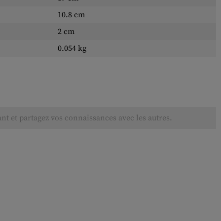
10.8 cm
2 cm
0.054 kg
ant et partagez vos connaissances avec les autres.