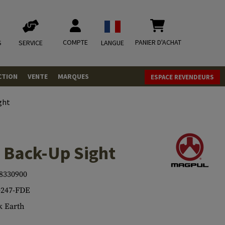
COMPTE
PANIER D'ACHAT
S
SERVICE
LANGUE
CTION
VENTE
MARQUES
ESPACE REVENDEURS
OLETS
ght
LVERS
ques
LS
 Back-Up Sight
ITIONS
8330900
247-FDE
mbat
tateurs CO2
RGEURS
 Earth
ELLANEOUS