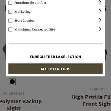
Fonctions de confort
PRODUITS INTÉRESSANTS
Marketing
StoreLocator
Mailchimp Connected Site
ENREGISTRER LA SÉLECTION
ACCEPTER TOUS
LEAPERS
IMI DEFENSE
High Profile Fl
 Polymer Backup
Front Sigh
Sight