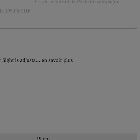
Livraisons de la Poste de campagne
 de 199,00 CHF
Sight is adjusta...
en savoir plus
19 cm