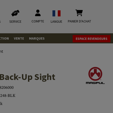
COMPTE
PANIER D'ACHAT
S
SERVICE
LANGUE
CTION
VENTE
MARQUES
ESPACE REVENDEURS
OLETS
ht
LVERS
ques
LS
Back-Up Sight
ITIONS
8206000
248-BLK
mbat
tateurs CO2
RGEURS
ck
ELLANEOUS