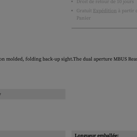
Droit de retour de 10 jours
Gratuit
Expédition
à partir
Panier
on molded, folding back-up sight.The dual aperture MBUS Rear 
y
Longueur emballée: