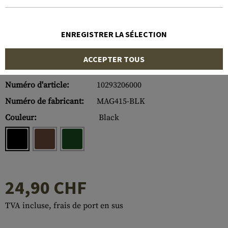
ENREGISTRER LA SÉLECTION
ACCEPTER TOUS
Numéro d'article:
10293206000
Numéro de fabricant:
MAG415-BLK
Couleur:
Black
24,90 CHF
TVA incluse, frais de port en sus