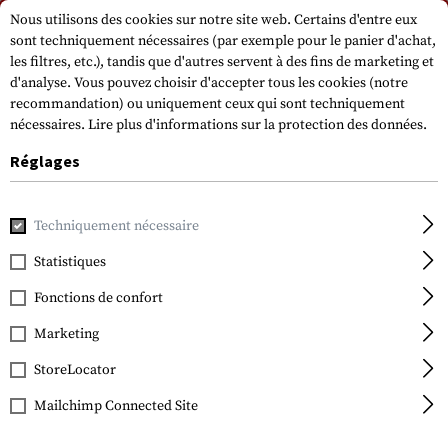
Veuillez noter que les délais de livraison peuvent varier en raison d'un jour
Nous utilisons des cookies sur notre site web. Certains d'entre eux
férié sur 15.08.2026.
sont techniquement nécessaires (par exemple pour le panier d'achat,
les filtres, etc.), tandis que d'autres servent à des fins de marketing et
d'analyse. Vous pouvez choisir d'accepter tous les cookies (notre
recommandation) ou uniquement ceux qui sont techniquement
nécessaires.
Lire plus d'informations sur la protection des données.
Réglages
Accueil
Accessoires pour armes à feu
Poignées
Poignées
Techniquement nécessaire
Statistiques
Magpul
MOE Grip
Fonctions de confort
Marketing
StoreLocator
Mailchimp Connected Site