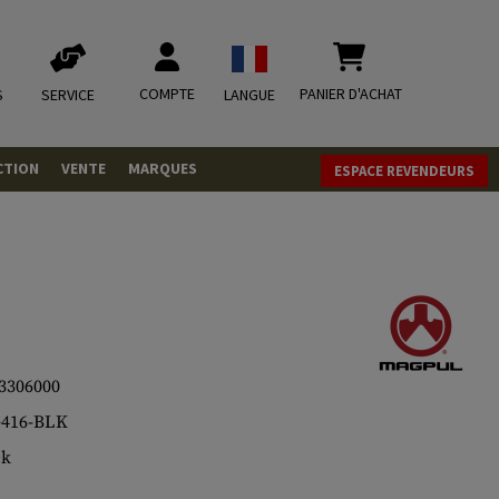
COMPTE
PANIER D'ACHAT
S
SERVICE
LANGUE
CTION
VENTE
MARQUES
ESPACE REVENDEURS
OLETS
LVERS
ques
LS
ITIONS
3306000
416-BLK
mbat
tateurs CO2
RGEURS
ck
ELLANEOUS