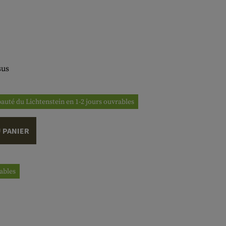
sus
ipauté du Lichtenstein en 1-2 jours ouvrables
 PANIER
rables