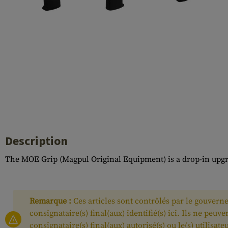
Case Deflectors
Cleaning Kits
Fûts
Gasblock
Accessoires
Description
The MOE Grip (Magpul Original Equipment) is a drop-in upgra
Remarque :
Ces articles sont contrôlés par le gouverne
consignataire(s) final(aux) identifié(s) ici. Ils ne pe
consignataire(s) final(aux) autorisé(s) ou le(s) utilisat