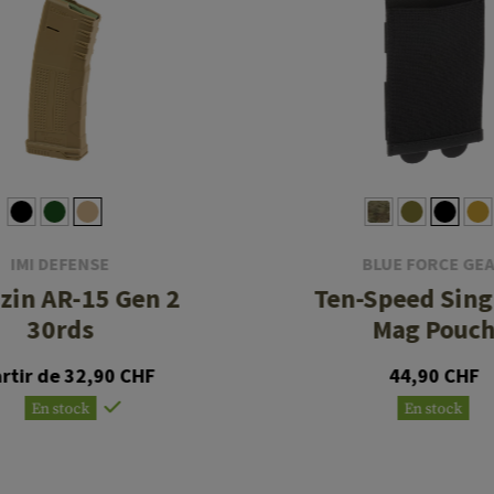
IMI DEFENSE
BLUE FORCE GE
zin AR-15 Gen 2
Ten-Speed Sing
30rds
Mag Pouc
artir de 32,90 CHF
44,90 CHF
En stock
En stock