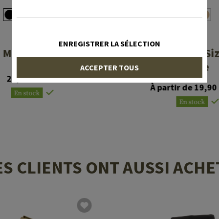
MAGPUL
HOGUE
ENREGISTRER LA SÉLECTION
MOE Grip
HandALL Full Siz
Sleeve
ACCEPTER TOUS
24,90 CHF
À partir de 19,90
En stock
En stock
ES CLIENTS ONT AUSSI ACHE