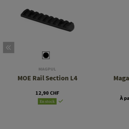
MAGPUL
MOE Rail Section L4
Maga
12,90 CHF
À p
En stock