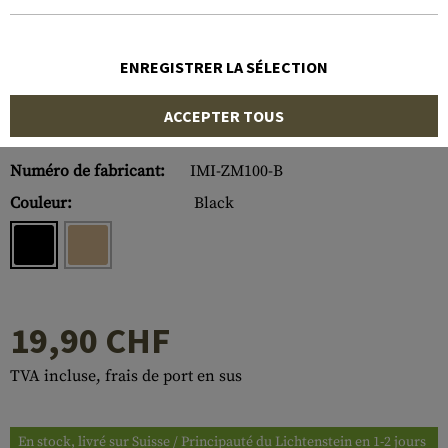
ENREGISTRER LA SÉLECTION
ACCEPTER TOUS
Numéro d'article:
10134606000
Numéro de fabricant:
IMI-ZM100-B
Couleur:
Black
19,90 CHF
TVA incluse, frais de port en sus
En stock, livré sur Suisse / Principauté du Lichtenstein en 1-2 jours