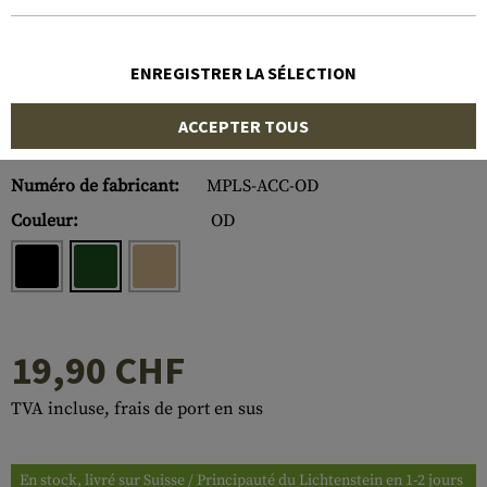
ENREGISTRER LA SÉLECTION
ACCEPTER TOUS
Numéro d'article:
10328722000
Numéro de fabricant:
MPLS-ACC-OD
Couleur:
OD
19,90 CHF
TVA incluse, frais de port en sus
En stock, livré sur Suisse / Principauté du Lichtenstein en 1-2 jours