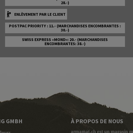
28.-)
ENLÈVEMENT PAR LE CLIENT
POSTPAC PRIORITY : 11.- (MARCHANDISES ENCOMBRANTES :
30.-)
SWISS EXPRESS «MOND»: 20.- (MARCHANDISES
ENCOMBRANTES: 38.-)
NG GMBH
À PROPOS DE NOUS
armamat.ch est un magasin mili
deurs