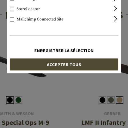
StoreLocator
PRODUITS INTÉRESSANTS
Mailchimp Connected Site
ENREGISTRER LA SÉLECTION
ACCEPTER TOUS
SMITH & WESSON
GERBER
h Special Ops M-9
LMF II Infantry