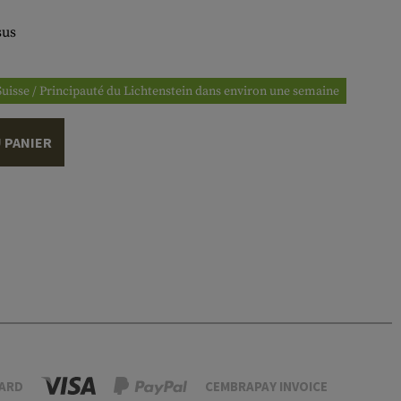
sus
 Suisse / Principauté du Lichtenstein dans environ une semaine
 PANIER
ARD
CEMBRAPAY INVOICE