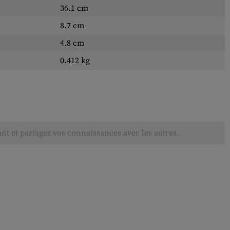
36.1 cm
8.7 cm
4.8 cm
0.412 kg
ant et partagez vos connaissances avec les autres.