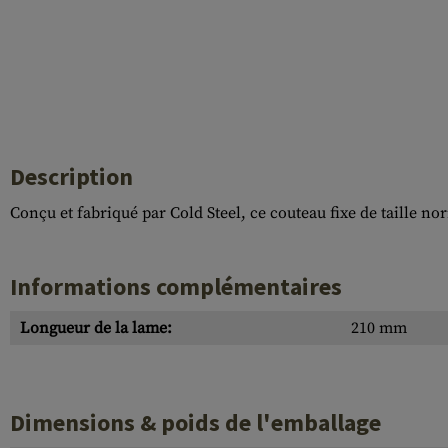
Case Deflectors
Cleaning Kits
Fûts
Gasblock
Accessoires
Description
Conçu et fabriqué par Cold Steel, ce couteau fixe de taille 
Informations complémentaires
Longueur de la lame:
210 mm
Dimensions & poids de l'emballage