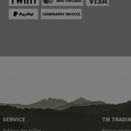
MASTERCARD
CEMBRAPAY INVOICE
SERVICE
TM TRADI
Tableau des tailles
Espace reven