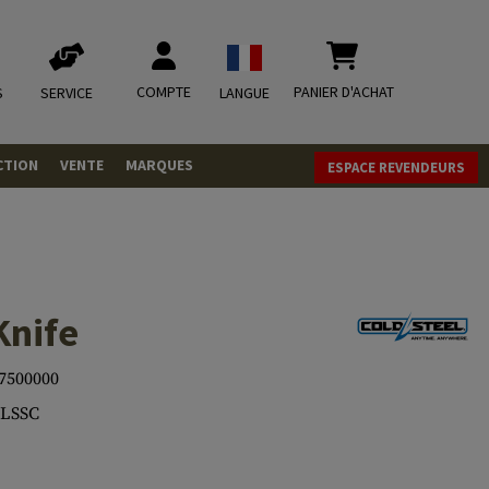
COMPTE
PANIER D'ACHAT
S
SERVICE
LANGUE
CTION
VENTE
MARQUES
ESPACE REVENDEURS
OLETS
LVERS
ques
LS
Knife
ITIONS
7500000
9LSSC
mbat
tateurs CO2
RGEURS
ELLANEOUS