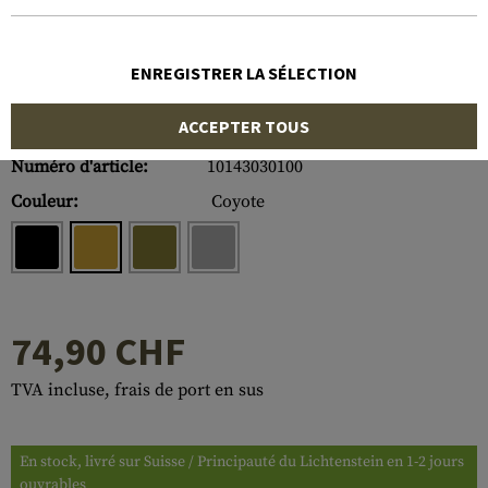
ENREGISTRER LA SÉLECTION
ACCEPTER TOUS
Numéro d'article:
10143030100
Couleur:
Coyote
74,90 CHF
TVA incluse, frais de port en sus
En stock, livré sur Suisse / Principauté du Lichtenstein en 1-2 jours
ouvrables