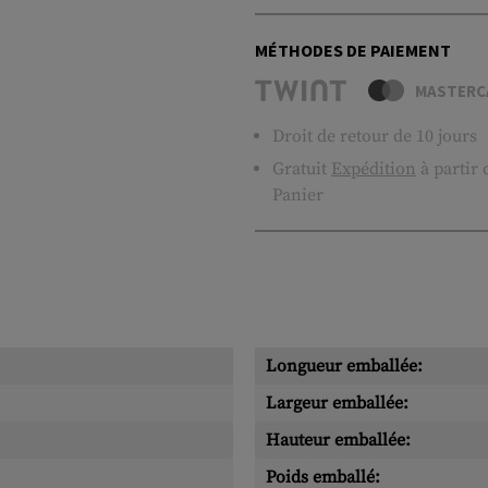
MÉTHODES DE PAIEMENT
MASTERC
Droit de retour de 10 jours
Gratuit
Expédition
à partir
Panier
Longueur emballée:
Largeur emballée:
Hauteur emballée:
Poids emballé: