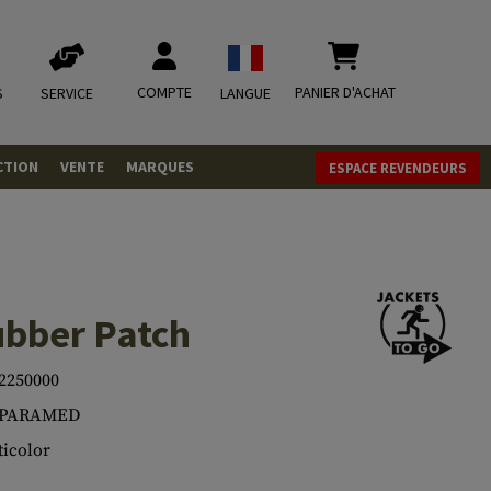
COMPTE
PANIER D'ACHAT
S
SERVICE
LANGUE
CTION
VENTE
MARQUES
ESPACE REVENDEURS
OLETS
LVERS
ques
LS
bber Patch
ITIONS
2250000
.PARAMED
mbat
tateurs CO2
RGEURS
icolor
ELLANEOUS