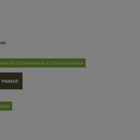
sus
ipauté du Lichtenstein en 1-2 jours ouvrables
 PANIER
rables