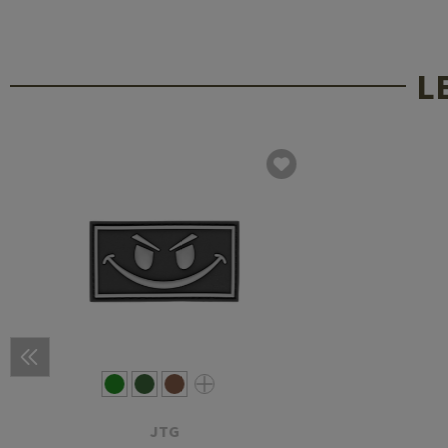
L
JTG