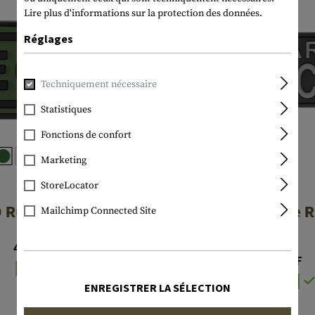
Lire plus d'informations sur la protection des données.
Réglages
Techniquement nécessaire
Statistiques
Fonctions de confort
Marketing
StoreLocator
JTG
JTG
 Rubber Patch
Military Police 
Mailchimp Connected Site
Patch
4,90 CHF
5,90 CHF
En stock
En stock
ENREGISTRER LA SÉLECTION