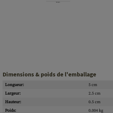
Case Deflectors
Cleaning Kits
Fûts
Gasblock
Accessoires
Dimensions & poids de l'emballage
Longueur:
5 cm
Largeur:
2.5 cm
Hauteur:
0.5 cm
Poids:
0.004 kg