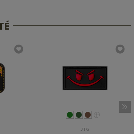
TÉ
JTG