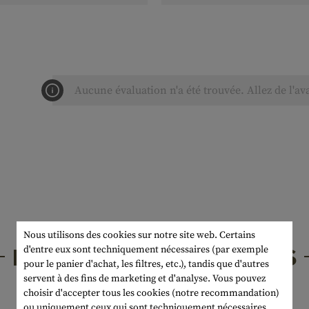
Aucune évaluation n'a été trouvée. Allez de l'av
Nous utilisons des cookies sur notre site web. Certains
PRODUITS INTÉRESSANTS
d'entre eux sont techniquement nécessaires (par exemple
pour le panier d'achat, les filtres, etc.), tandis que d'autres
servent à des fins de marketing et d'analyse. Vous pouvez
choisir d'accepter tous les cookies (notre recommandation)
ou uniquement ceux qui sont techniquement nécessaires.