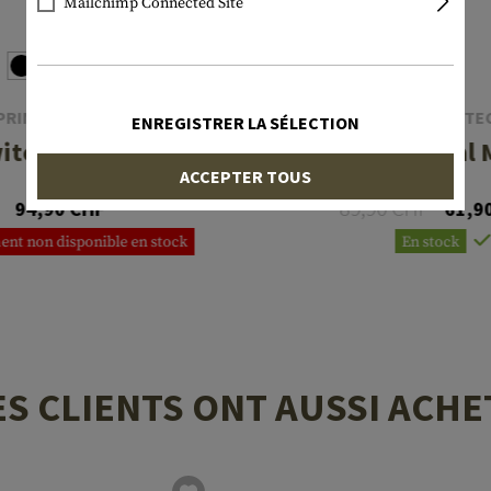
Mailchimp Connected Site
PRINCETON TEC
PRINCETON TE
ENREGISTRER LA SÉLECTION
itch MPLS IW
Quad Tactical
ACCEPTER TOUS
89,90 CHF
94,90 CHF
61,9
ent non disponible en stock
En stock
ES CLIENTS ONT AUSSI ACHE