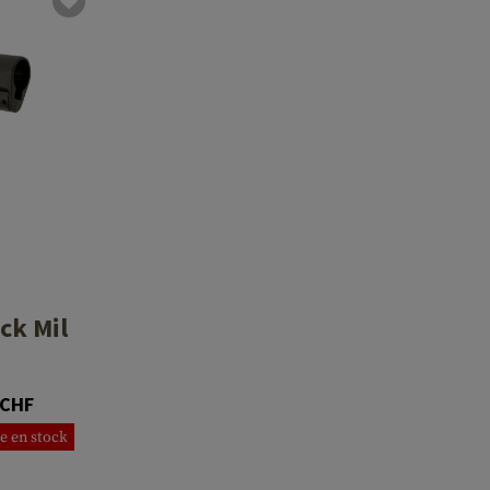
ck Mil
 CHF
e en stock