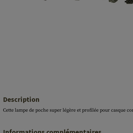
Case Deflectors
Cleaning Kits
Fûts
Gasblock
Accessoires
Description
Cette lampe de poche super légère et profilée pour casque con
Informations complémentaires