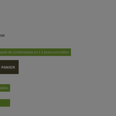
sus
ipauté du Lichtenstein en 1-2 jours ouvrables
 PANIER
rables