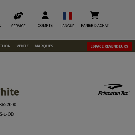
COMPTE
PANIER D'ACHAT
S
SERVICE
LANGUE
CTION
VENTE
MARQUES
ESPACE REVENDEURS
OLETS
LVERS
ques
LS
hite
ITIONS
8622000
S-1-OD
mbat
tateurs CO2
RGEURS
ELLANEOUS