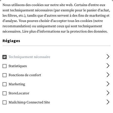
Nous utilisons des cookies sur notre site web. Certains d'entre eux
sont techniquement nécessaires (par exemple pour le panier d'achat,
les filtres, etc.), tandis que d'autres servent à des fins de marketing et
d'analyse. Vous pouvez choisir d'accepter tous les cookies (notre
recommandation) ou uniquement ceux qui sont techniquement
nécessaires.
Lire plus d'informations sur la protection des données.
Réglages
Accueil
Accessoires pour armes à feu
Optiques, aides à la 
Techniquement nécessaire
Vortex Optics
Pro Ring Medium 34mm
Statistiques
1.10''
Fonctions de confort
Marketing
StoreLocator
Mailchimp Connected Site