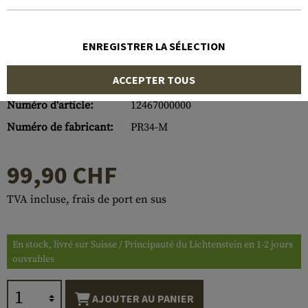
ENREGISTRER LA SÉLECTION
ACCEPTER TOUS
Numéro d'article:
12467000000
Numéro de fabricant:
PR34-M
99,90 CHF
TVA incluse, frais de port en sus
En stock, livré sur Suisse / Principauté du Lichtenstein en 1-2 jours
ouvrables
AJOUTER AU PANIER