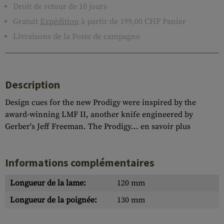
Droit de retour de 10 jours
Gratuit
Expédition
à partir de 199,00 CHF Panier
Livraisons de la Poste de campagne
Description
Design cues for the new Prodigy were inspired by the
award-winning LMF II, another knife engineered by
Gerber's Jeff Freeman. The Prodigy...
en savoir plus
Informations complémentaires
Longueur de la lame:
120 mm
Longueur de la poignée:
130 mm