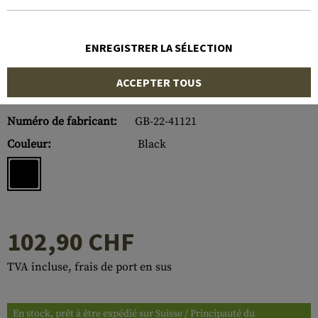
ENREGISTRER LA SÉLECTION
ACCEPTER TOUS
Numéro d'article:
10217606000
Numéro de fabricant:
GB-22-41121
Couleur:
Black
102,90 CHF
TVA incluse, frais de port en sus
En stock, prêt à être expédié sur Suisse / Principauté du