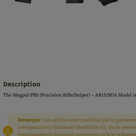
Case Deflectors
Cleaning Kits
Fûts
Gasblock
Accessoires
Description
The Magpul PRS (Precision Rifle/Sniper) – AR15/M16 Model is a
Remarque :
Ces articles sont contrôlés par le gouverne
consignataire(s) final(aux) identifié(s) ici. Ils ne pe
consignataire(s) final(aux) autorisé(s) ou le(s) utilisat