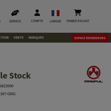
COMPTE
PANIER D'ACHAT
S
SERVICE
LANGUE
CTION
VENTE
MARQUES
ESPACE REVENDEURS
OLETS
LVERS
ques
LS
le Stock
ITIONS
6822000
307-ODG
mbat
tateurs CO2
RGEURS
ELLANEOUS