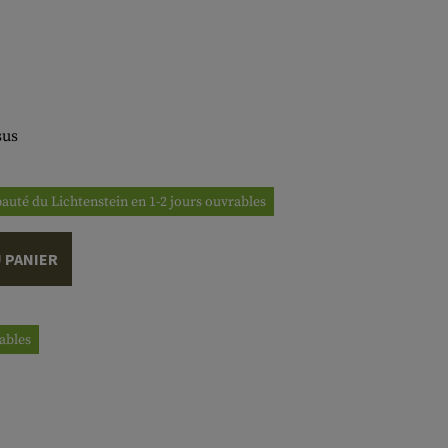
sus
ipauté du Lichtenstein en 1-2 jours ouvrables
 PANIER
rables