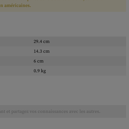
on américaines.
29.4 cm
14.3 cm
6 cm
0.9 kg
ant et partagez vos connaissances avec les autres.