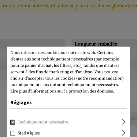
ain ou comme autrement autorisé par la loi et la réglementati
Longueur emballée:
Nous utilisons des cookies sur notre site web. Certains
Largeur emballée:
d'entre eux sont techniquement nécessaires (par exemple
Hauteur emballée:
pour le panier d'achat, les filtres, etc.), tandis que d'autres
servent à des fins de marketing et d'analyse. Vous pouvez
Poids emballé:
choisir d'accepter tous les cookies (notre recommandation)
ou uniquement ceux qui sont techniquement nécessaires.
Lire plus d'informations sur la protection des données.
Réglages
Aucune évaluation n'a été trouvée. Allez de l'av
Techniquement nécessaire
Statistiques