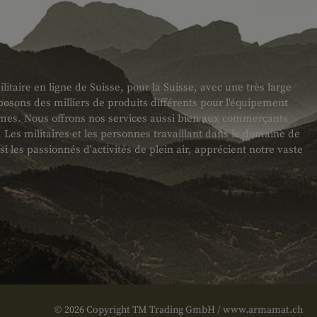
taire en ligne de Suisse, pour la Suisse, avec une très large
sons des milliers de produits différents pour l'équipement
armes. Nous offrons nos services aussi bien aux commerçants
es militaires et les personnes travaillant dans le domaine de
ssi les passionnés d'activités de plein air, apprécient notre vaste
© 2026 Copyright TM Trading GmbH / www.armamat.ch