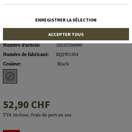
ENREGISTRER LA SÉLECTION
ACCEPTER TOUS
Numéro d'article:
10233706000
Numéro de fabricant:
RQ2W1204
Couleur:
Black
52,90 CHF
TVA incluse, frais de port en sus