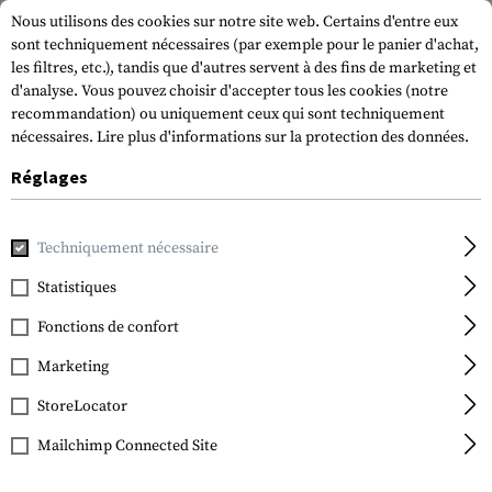
Nous utilisons des cookies sur notre site web. Certains d'entre eux
sont techniquement nécessaires (par exemple pour le panier d'achat,
les filtres, etc.), tandis que d'autres servent à des fins de marketing et
d'analyse. Vous pouvez choisir d'accepter tous les cookies (notre
recommandation) ou uniquement ceux qui sont techniquement
nécessaires.
Lire plus d'informations sur la protection des données.
Réglages
Accueil
Accessoires pour armes à feu
Optiques, aides à la 
Techniquement nécessaire
Leapers
QD 25.4mm CNC Mount
Statistiques
Rings High
Fonctions de confort
Marketing
StoreLocator
Mailchimp Connected Site