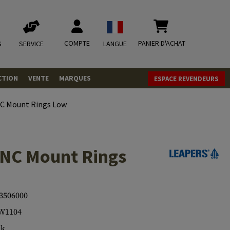
COMPTE
PANIER D'ACHAT
S
SERVICE
LANGUE
CTION
VENTE
MARQUES
ESPACE REVENDEURS
OLETS
C Mount Rings Low
LVERS
ques
LS
NC Mount Rings
ITIONS
3506000
mbat
tateurs CO2
RGEURS
W1104
ELLANEOUS
ck