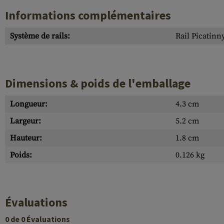
Informations complémentaires
Système de rails:
Rail Picatinn
Dimensions & poids de l'emballage
Longueur:
4.3 cm
Largeur:
5.2 cm
Hauteur:
1.8 cm
Poids:
0.126 kg
Évaluations
0 de 0 Évaluations