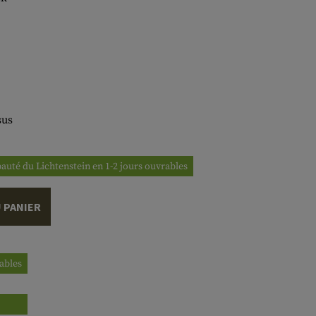
sus
ipauté du Lichtenstein en 1-2 jours ouvrables
 PANIER
rables