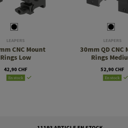
LEAPERS
LEAPERS
4mm CNC Mount
30mm QD CNC 
Rings Low
Rings Medi
42,90 CHF
52,90 CHF
En stock
En stock
11193 ARTICLE EN STOCK