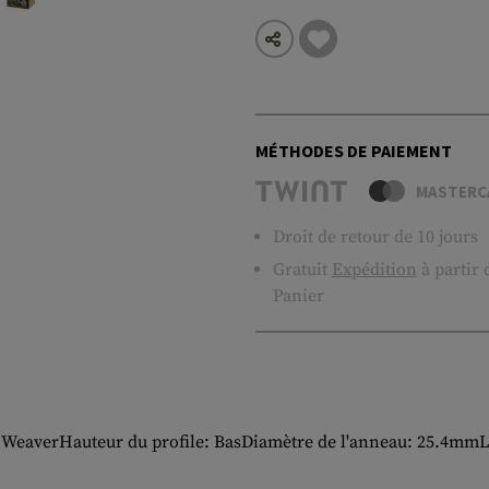
MÉTHODES DE PAIEMENT
MASTERC
Droit de retour de 10 jours
Gratuit
Expédition
à partir
Panier
 / WeaverHauteur du profile: BasDiamètre de l'anneau: 25.4mmL