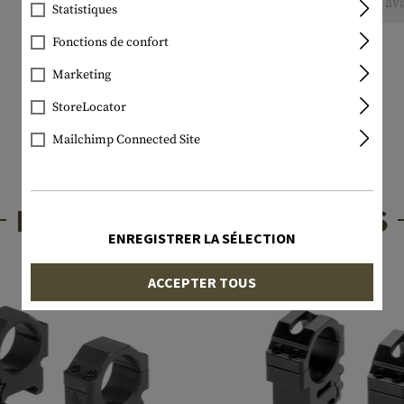
Aucune évaluation n'a été trouvée. Allez de l'av
Statistiques
Fonctions de confort
Marketing
StoreLocator
Mailchimp Connected Site
PRODUITS INTÉRESSANTS
ENREGISTRER LA SÉLECTION
ACCEPTER TOUS