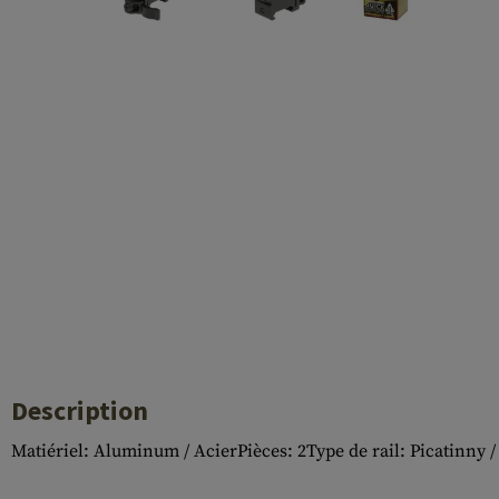
Case Deflectors
Cleaning Kits
Fûts
Gasblock
Accessoires
Description
Matiériel: Aluminum / AcierPièces: 2Type de rail: Picatinny