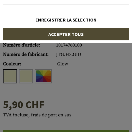
ENREGISTRER LA SÉLECTION
ACCEPTER TOUS
Numéro d'article:
10174760100
Numéro de fabricant:
JTG.H3.GID
Couleur:
Glow
5,90 CHF
TVA incluse, frais de port en sus