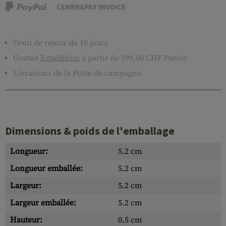
CEMBRAPAY INVOICE
Droit de retour de 10 jours
Gratuit
Expédition
à partir de 199,00 CHF Panier
Livraisons de la Poste de campagne
Dimensions & poids de l'emballage
Longueur:
5.2 cm
Longueur emballée:
5.2 cm
Largeur:
5.2 cm
Largeur emballée:
5.2 cm
Hauteur:
0.5 cm