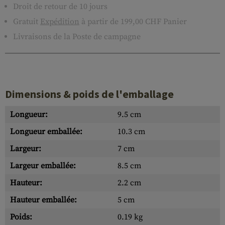
Droit de retour de 10 jours
Gratuit
Expédition
à partir de 199,00 CHF Panier
Livraisons de la Poste de campagne
Dimensions & poids de l'emballage
Longueur:
9.5 cm
Longueur emballée:
10.3 cm
Largeur:
7 cm
Largeur emballée:
8.5 cm
Hauteur:
2.2 cm
Hauteur emballée:
5 cm
Poids:
0.19 kg