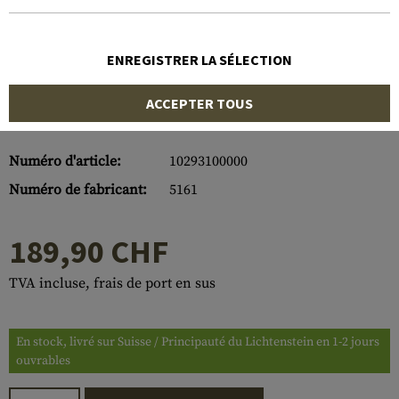
ENREGISTRER LA SÉLECTION
ACCEPTER TOUS
Numéro d'article:
10293100000
Numéro de fabricant:
5161
189,90 CHF
TVA incluse, frais de port en sus
En stock, livré sur Suisse / Principauté du Lichtenstein en 1-2 jours
ouvrables