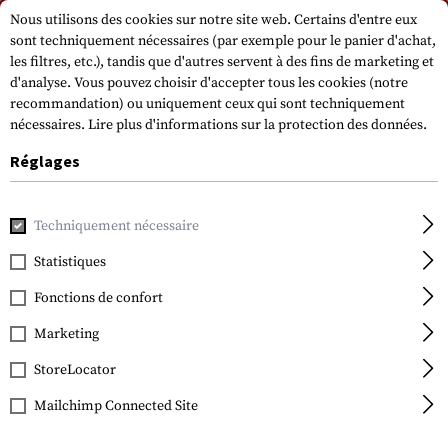
Veuillez noter que les délais de livraison peuvent varier en raison d'un jour
Nous utilisons des cookies sur notre site web. Certains d'entre eux
férié sur 15.08.2026.
sont techniquement nécessaires (par exemple pour le panier d'achat,
les filtres, etc.), tandis que d'autres servent à des fins de marketing et
d'analyse. Vous pouvez choisir d'accepter tous les cookies (notre
recommandation) ou uniquement ceux qui sont techniquement
nécessaires.
Lire plus d'informations sur la protection des données.
Réglages
Accueil
Accessoires pour armes à feu
Optiques, aides à la 
Techniquement nécessaire
Statistiques
Glock
Rear Sight Adjustment
Fonctions de confort
Tool
Marketing
StoreLocator
Mailchimp Connected Site