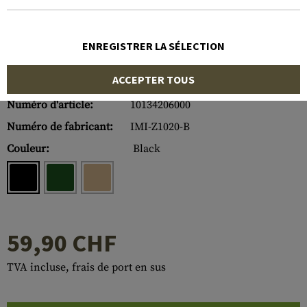
ENREGISTRER LA SÉLECTION
ACCEPTER TOUS
Numéro d'article:
10134206000
Numéro de fabricant:
IMI-Z1020-B
Couleur:
Black
59,90 CHF
TVA incluse, frais de port en sus