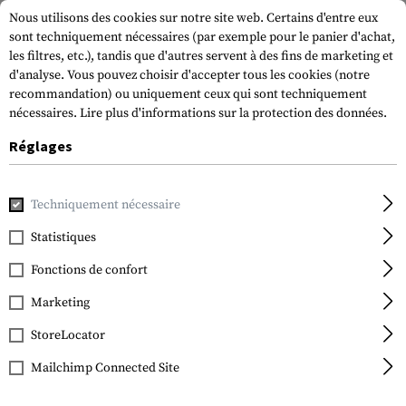
Nous utilisons des cookies sur notre site web. Certains d'entre eux
sont techniquement nécessaires (par exemple pour le panier d'achat,
les filtres, etc.), tandis que d'autres servent à des fins de marketing et
d'analyse. Vous pouvez choisir d'accepter tous les cookies (notre
recommandation) ou uniquement ceux qui sont techniquement
nécessaires.
Lire plus d'informations sur la protection des données.
Réglages
Accueil
Equipement Tactique
Holsters
Holsters de cein
Techniquement nécessaire
IMI Defense
Roto Paddle Holster for
Statistiques
Glock 19
Fonctions de confort
Marketing
StoreLocator
Mailchimp Connected Site