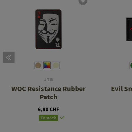
JTG
WOC Resistance Rubber
Evil S
Patch
6,90 CHF
En stock