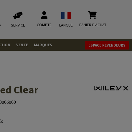
COMPTE
PANIER D'ACHAT
S
SERVICE
LANGUE
CTION
VENTE
MARQUES
ESPACE REVENDEURS
OLETS
LVERS
ques
LS
ed Clear
ITIONS
0006000
mbat
tateurs CO2
RGEURS
ck
ELLANEOUS