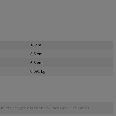
16 cm
8.5 cm
6.3 cm
0.091 kg
ant et partagez vos connaissances avec les autres.