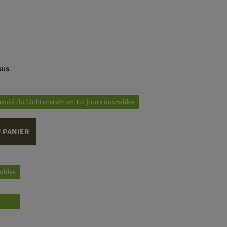
sus
ipauté du Lichtenstein en 1-2 jours ouvrables
 PANIER
rables