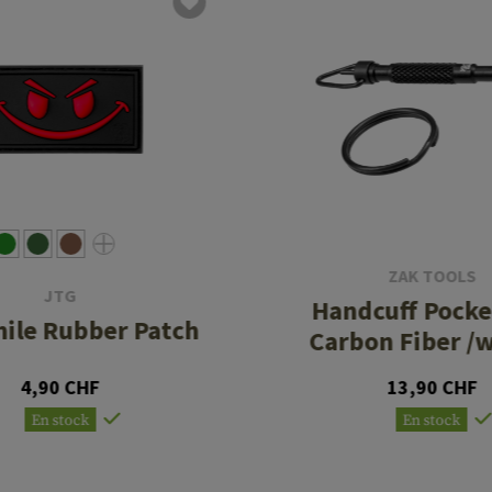
ZAK TOOLS
JTG
Handcuff Pocke
mile Rubber Patch
Carbon Fiber /
4,90 CHF
13,90 CHF
En stock
En stock