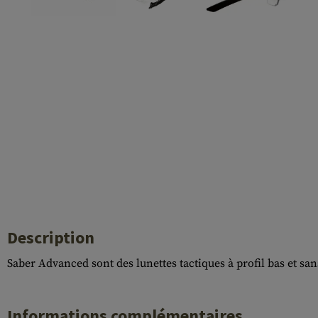
Case Deflectors
Cleaning Kits
Fûts
Gasblock
Accessoires
Description
Saber Advanced sont des lunettes tactiques à profil bas et sa
Informations complémentaires