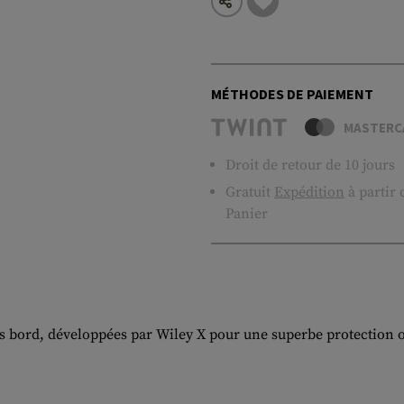
MÉTHODES DE PAIEMENT
MASTERC
Droit de retour de 10 jours
Gratuit
Expédition
à partir
Panier
ns bord, développées par Wiley X pour une superbe protection o