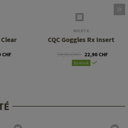
WILEY X
 Clear
CQC Goggles Rx Insert
34,90 CHF
0 CHF
22,90 CHF
En stock
TÉ