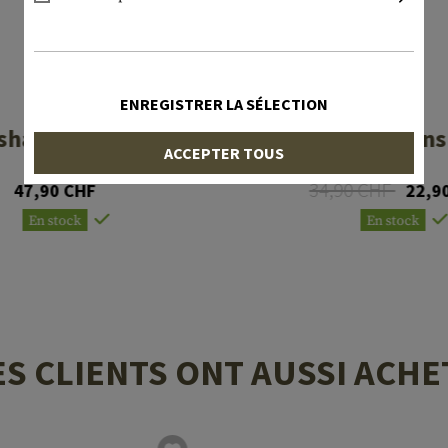
ENREGISTRER LA SÉLECTION
ESS
WILEY X
shair ONE Clear
SG-1 V-Cut Lens
ACCEPTER TOUS
34,90 CHF
47,90 CHF
22,9
En stock
En stock
ES CLIENTS ONT AUSSI ACHE