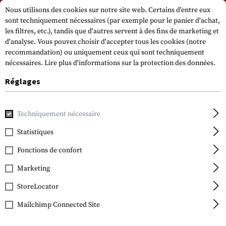
Veuillez noter que les délais de livraison peuvent varier en raison d'un jour
Nous utilisons des cookies sur notre site web. Certains d'entre eux
férié sur 15.08.2026.
sont techniquement nécessaires (par exemple pour le panier d'achat,
les filtres, etc.), tandis que d'autres servent à des fins de marketing et
d'analyse. Vous pouvez choisir d'accepter tous les cookies (notre
recommandation) ou uniquement ceux qui sont techniquement
nécessaires.
Lire plus d'informations sur la protection des données.
Réglages
Accueil
Equipement Tactique
Holsters
Holsters de cuiss
Techniquement nécessaire
Statistiques
Blackhawk
SERPA Holster for Glock
Fonctions de confort
17 / 19 / 22 / 23 / 31 / 32
Marketing
StoreLocator
Mailchimp Connected Site