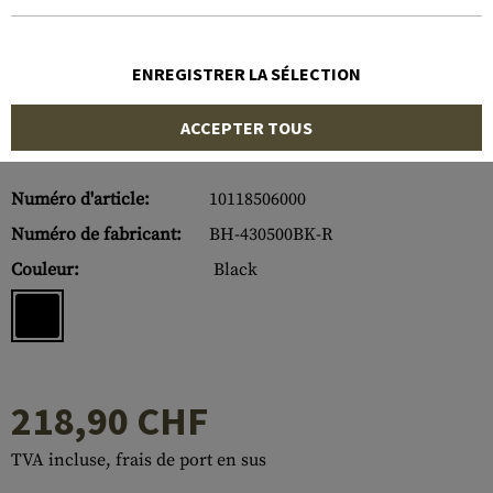
ENREGISTRER LA SÉLECTION
ACCEPTER TOUS
Numéro d'article:
10118506000
Numéro de fabricant:
BH-430500BK-R
Couleur:
Black
218,90 CHF
TVA incluse, frais de port en sus