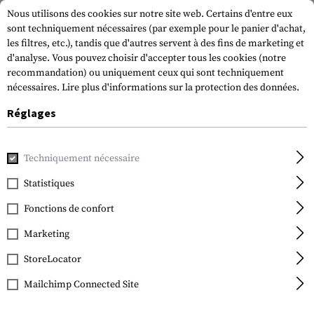
Nous utilisons des cookies sur notre site web. Certains d'entre eux
sont techniquement nécessaires (par exemple pour le panier d'achat,
les filtres, etc.), tandis que d'autres servent à des fins de marketing et
d'analyse. Vous pouvez choisir d'accepter tous les cookies (notre
recommandation) ou uniquement ceux qui sont techniquement
nécessaires.
Lire plus d'informations sur la protection des données.
Réglages
Accueil
Equipement Tactique
Holsters
Holsters de cuiss
Techniquement nécessaire
Blackhawk
SERPA Holster für
Statistiques
Beretta 92/96/M9/M9A1
Fonctions de confort
Marketing
StoreLocator
Mailchimp Connected Site