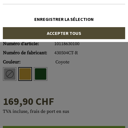
ENREGISTRER LA SÉLECTION
ACCEPTER TOUS
Numéro d'article:
10118630100
Numéro de fabricant:
430504CT-R
Couleur:
Coyote
169,90 CHF
TVA incluse, frais de port en sus