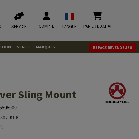
COMPTE
PANIER D'ACHAT
S
SERVICE
LANGUE
CTION
VENTE
MARQUES
ESPACE REVENDEURS
OLETS
LVERS
ques
LS
ver Sling Mount
ITIONS
5506000
507-BLK
mbat
tateurs CO2
RGEURS
ck
ELLANEOUS