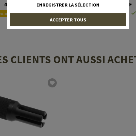
sberg 500/590
49,90 CHF
49,90 CHF
ENREGISTRER LA SÉLECTION
ommandé à nouveau
En stock
ACCEPTER TOUS
ES CLIENTS ONT AUSSI ACHE