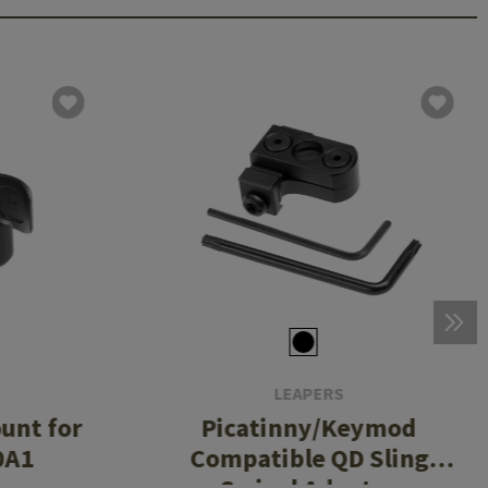
LEAPERS
unt for
Picatinny/Keymod
0A1
Compatible QD Sling