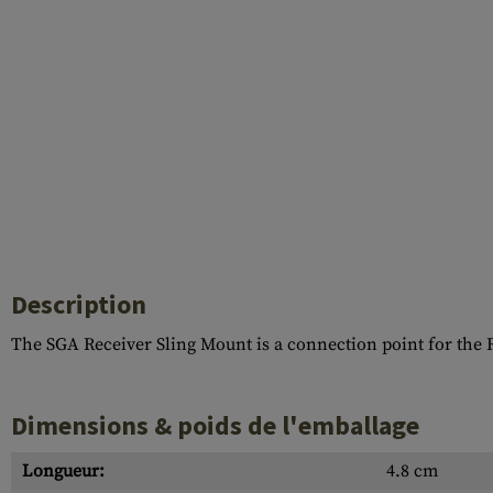
Case Deflectors
Cleaning Kits
Fûts
Gasblock
Accessoires
Description
The SGA Receiver Sling Mount is a connection point for the 
Dimensions & poids de l'emballage
Longueur:
4.8 cm