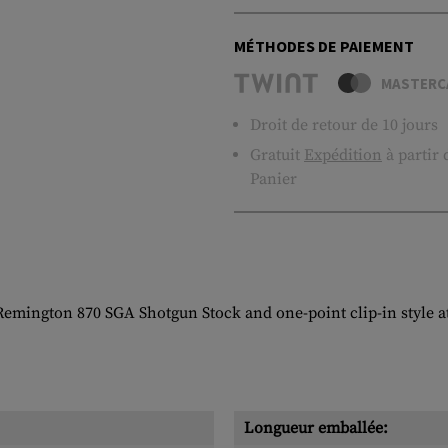
MÉTHODES DE PAIEMENT
MASTERC
Droit de retour de 10 jours
Gratuit
Expédition
à partir
Panier
Remington 870 SGA Shotgun Stock and one-point clip-in style a
Longueur emballée: