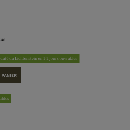
sus
ipauté du Lichtenstein en 1-2 jours ouvrables
 PANIER
rables