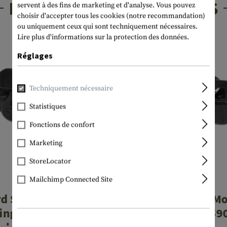
PRODUITS INTÉRESSANTS
servent à des fins de marketing et d'analyse. Vous pouvez
choisir d'accepter tous les cookies (notre recommandation)
ou uniquement ceux qui sont techniquement nécessaires.
Lire plus d'informations sur la protection des données.
Réglages
Techniquement nécessaire
Statistiques
Fonctions de confort
Marketing
StoreLocator
Mailchimp Connected Site
MAGPUL
MAGPUL
d Sling Mount for
Forward Sling Mo
ngton 870 and
Mossberg 59