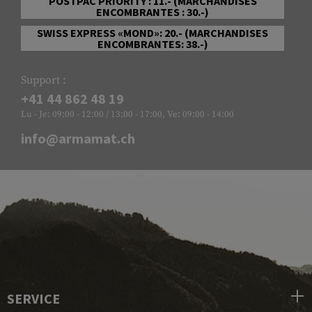
POSTPAC PRIORITY : 11.- (MARCHANDISES
ENCOMBRANTES : 30.-)
SWISS EXPRESS «MOND»: 20.- (MARCHANDISES
ENCOMBRANTES: 38.-)
Support :
+41 44 862 48 19
Lu - Je: 09:00 - 12:00 / 13:00 - 17:00, Ve: 09:00 - 14:00
info@armamat.ch
SERVICE