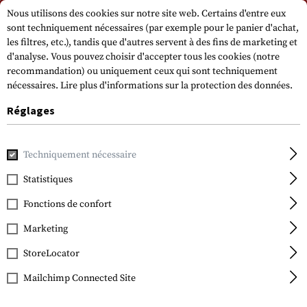
Veuillez noter que les délais de livraison peuvent varier en raison d'un jour
Nous utilisons des cookies sur notre site web. Certains d'entre eux
férié sur 15.08.2026.
sont techniquement nécessaires (par exemple pour le panier d'achat,
les filtres, etc.), tandis que d'autres servent à des fins de marketing et
d'analyse. Vous pouvez choisir d'accepter tous les cookies (notre
recommandation) ou uniquement ceux qui sont techniquement
nécessaires.
Lire plus d'informations sur la protection des données.
Réglages
Accueil
Equipment
Equipements de protection
Lunette
Techniquement nécessaire
Statistiques
Oakley
SI Half Jacket 2.0 XLJ
Fonctions de confort
Polarized
Marketing
StoreLocator
Mailchimp Connected Site