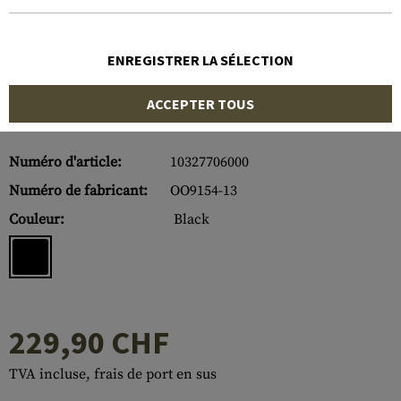
ENREGISTRER LA SÉLECTION
ACCEPTER TOUS
Numéro d'article:
10327706000
Numéro de fabricant:
OO9154-13
Couleur:
Black
229,90 CHF
TVA incluse, frais de port en sus