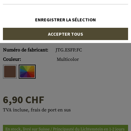
ENREGISTRER LA SÉLECTION
ACCEPTER TOUS
Numéro d'article:
10195250000
Numéro de fabricant:
JTG.ESFP.FC
Couleur:
Multicolor
6,90 CHF
TVA incluse, frais de port en sus
En stock, livré sur Suisse / Principauté du Lichtenstein en 1-2 jours