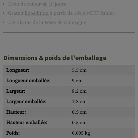
Droit de retour de 10 jours
Gratuit
Expédition
à partir de 199,00 CHF Panier
Livraisons de la Poste de campagne
Dimensions & poids de l'emballage
Longueur:
5.5 cm
Longueur emballée:
9 cm
Largeur:
8.2 cm
Largeur emballée:
7.3 cm
Hauteur:
0.5 cm
Hauteur emballée:
0.5 cm
Poids:
0.005 kg