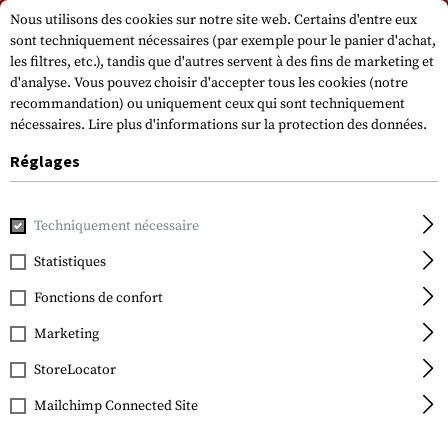
Veuillez noter que les délais de livraison peuvent varier en raison d'un jour
Nous utilisons des cookies sur notre site web. Certains d'entre eux
férié sur 15.08.2026.
sont techniquement nécessaires (par exemple pour le panier d'achat,
les filtres, etc.), tandis que d'autres servent à des fins de marketing et
d'analyse. Vous pouvez choisir d'accepter tous les cookies (notre
recommandation) ou uniquement ceux qui sont techniquement
nécessaires.
Lire plus d'informations sur la protection des données.
Réglages
Accueil
Equipment
Equipements de protection
Lunette
Techniquement nécessaire
Statistiques
Wiley X
Spear Goggle
Fonctions de confort
Marketing
StoreLocator
Mailchimp Connected Site