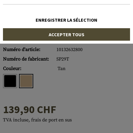
ENREGISTRER LA SÉLECTION
ACCEPTER TOUS
Numéro d'article:
10132632800
Numéro de fabricant:
SP29T
Couleur:
Tan
139,90 CHF
TVA incluse, frais de port en sus